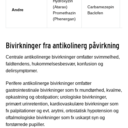
Hydroxyzin
(Atarax)
Carbamezepin
Andre
M
Promethazin
Baclofen
(Phenergan)
Bivirkninger fra antikolinerg påvirkning
Centrale antikolinerge bivirkninger omfatter svimmelhed,
faldtendens, hukommelsesbesvær, konfusion og
delirsymptomer.
Perifere antikolinerge bivirkninger omfatter
gastrointestinale bivirkninger som fx mundtørhed, kvalme,
opkastning og obstipation; urologiske bivirkninger,
primært urinretention, kardiovaskulære bivirkninger som
fx palpitationer og evt. arytmi, ortostatisk hypotension og
oftalmologiske bivirkninger som fx uskarpt syn og
forstørrede pupiller.