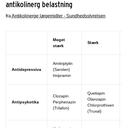
antikolinerg belastning
fra
Antikolinerge lægemidler - Sundhedsstyrelsen
Meget
Stærk
L
stærk
Amitriptylin
M
Antidepressiva
(Saroten)
P
Imipramin
Quetiapin
Clozapin
R
Olanzapin
Antipsykotika
Perphenazin
H
Chlorprothixen
(Trilafon)
(
(Truxal)