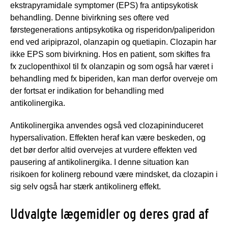
ekstrapyramidale symptomer (EPS) fra antipsykotisk
behandling. Denne bivirkning ses oftere ved
førstegenerations antipsykotika og risperidon/paliperidon
end ved aripiprazol, olanzapin og quetiapin. Clozapin har
ikke EPS som bivirkning. Hos en patient, som skiftes fra
fx zuclopenthixol til fx olanzapin og som også har været i
behandling med fx biperiden, kan man derfor overveje om
der fortsat er indikation for behandling med
antikolinergika.
Antikolinergika anvendes også ved clozapininduceret
hypersalivation. Effekten heraf kan være beskeden, og
det bør derfor altid overvejes at vurdere effekten ved
pausering af antikolinergika. I denne situation kan
risikoen for kolinerg rebound være mindsket, da clozapin i
sig selv også har stærk antikolinerg effekt.
Udvalgte lægemidler og deres grad af