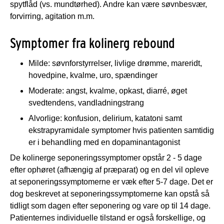
spytflåd (vs. mundtørhed). Andre kan være søvnbesvær,
forvirring, agitation m.m.
Symptomer fra kolinerg rebound
Milde: søvnforstyrrelser, livlige drømme, mareridt,
hovedpine, kvalme, uro, spændinger
Moderate: angst, kvalme, opkast, diarré, øget
svedtendens, vandladningstrang
Alvorlige: konfusion, delirium, katatoni samt
ekstrapyramidale symptomer hvis patienten samtidig
er i behandling med en dopaminantagonist
De kolinerge seponeringssymptomer opstår 2 - 5 dage
efter ophøret (afhængig af præparat) og en del vil opleve
at seponeringssymptomerne er væk efter 5-7 dage. Det er
dog beskrevet at seponeringssymptomerne kan opstå så
tidligt som dagen efter seponering og vare op til 14 dage.
Patienternes individuelle tilstand er også forskellige, og