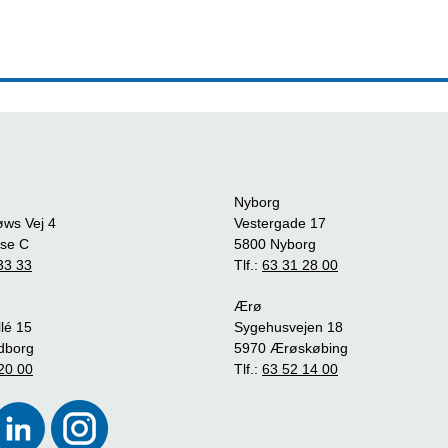
Nyborg
øws Vej 4
Vestergade 17
se C
5800 Nyborg
33 33
Tlf.:
63 31 28 00
Ærø
lé 15
Sygehusvejen 18
dborg
5970 Ærøskøbing
20 00
Tlf.:
63 52 14 00