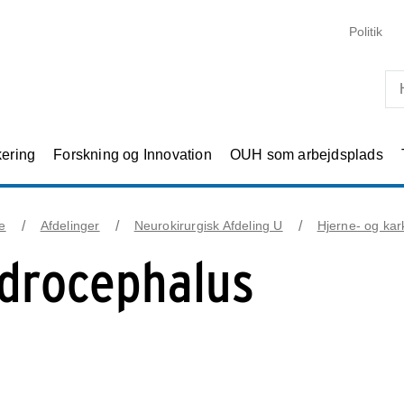
Skip til primært indhold
Politik
kering
Forskning og Innovation
OUH som arbejdsplads
e
Afdelinger
Neurokirurgisk Afdeling U
Hjerne- og kark
drocephalus