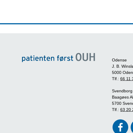
Odense
J. B. Winsl
5000 Oden
Tlf.:
66 11 
Svendborg
Baagøes Al
5700 Sven
Tlf.:
63 20 