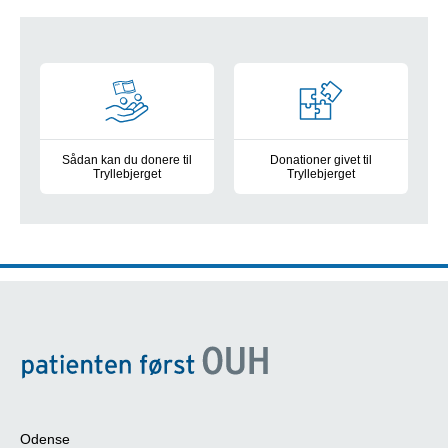
Doner
Sådan kan du donere til
Donationer givet til
Tryllebjerget
Tryllebjerget
Kast en mønt i Tryllebjerget
De har støttet gennem årene
Odense