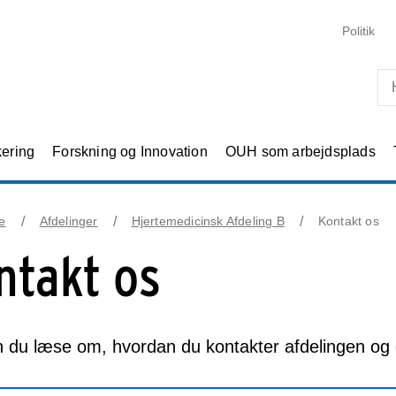
Skip til primært indhold
Politik
kering
Forskning og Innovation
OUH som arbejdsplads
e
Afdelinger
Hjertemedicinsk Afdeling B
Kontakt os
ntakt os
 du læse om, hvordan du kontakter afdelingen og de