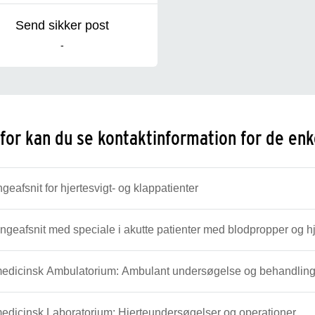
Send sikker post
-
or kan du se kontaktinformation for de enke
geafsnit for hjertesvigt- og klappatienter
ngeafsnit med speciale i akutte patienter med blodpropper og hj
medicinsk Ambulatorium: Ambulant undersøgelse og behandlin
edicinsk Laboratorium: Hjerteundersøgelser og operationer