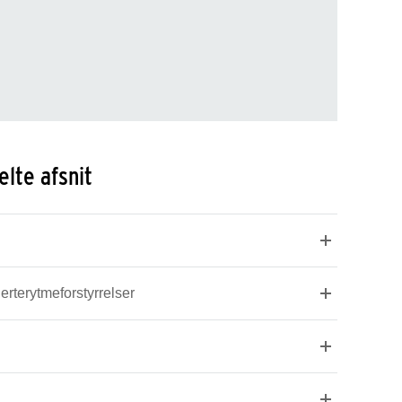
lte afsnit
erterytmeforstyrrelser
g