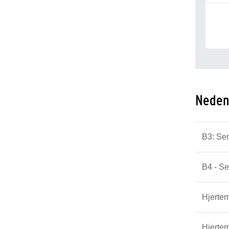
Nedenf
B3: Sen
B4 - Se
Hjerte
Hjertem