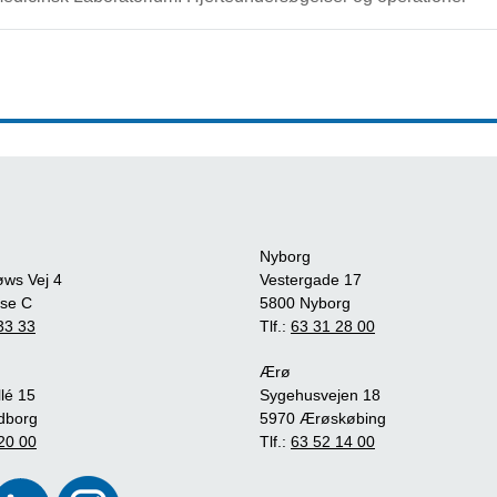
Nyborg
øws Vej 4
Vestergade 17
se C
5800 Nyborg
33 33
Tlf.:
63 31 28 00
Ærø
lé 15
Sygehusvejen 18
dborg
5970 Ærøskøbing
20 00
Tlf.:
63 52 14 00