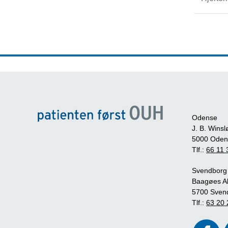
Odense
J. B. Winsl
5000 Oden
Tlf.:
66 11 
Svendborg
Baagøes Al
5700 Sven
Tlf.:
63 20 