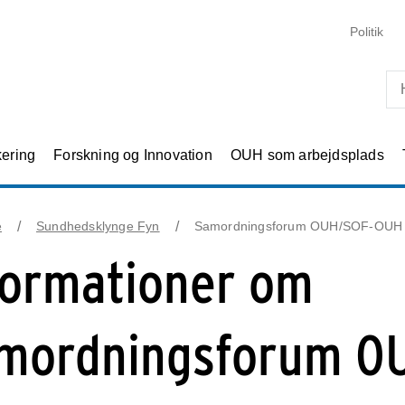
Skip til primært indhold
Politik
kering
Forskning og Innovation
OUH som arbejdsplads
e
Sundhedsklynge Fyn
Samordningsforum OUH/SOF-OUH
formationer om
mordningsforum O