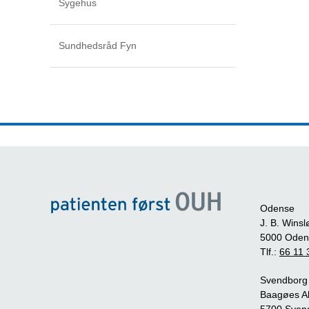
Sygehus
Sundhedsråd Fyn
Odense
J. B. Winsl
5000 Oden
Tlf.:
66 11 
Svendborg
Baagøes Al