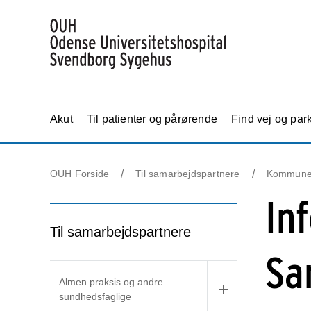
Akut
Til patienter og pårørende
Find vej og par
OUH Forside
Til samarbejdspartnere
Kommun
In
Til samarbejdspartnere
Sa
Almen praksis og andre
sundhedsfaglige