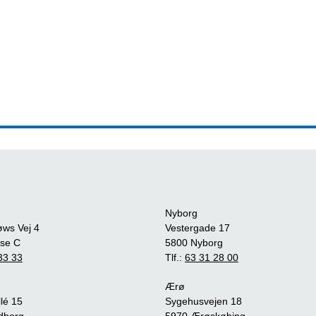
Nyborg
øws Vej 4
Vestergade 17
se C
5800 Nyborg
33 33
Tlf.:
63 31 28 00
Ærø
lé 15
Sygehusvejen 18