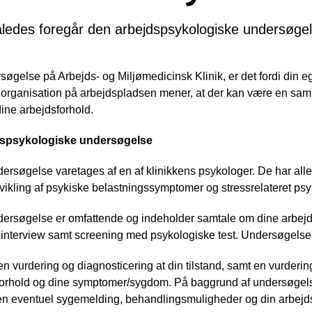
ledes foregår den arbejdspsykologiske undersøge
ersøgelse på Arbejds- og Miljømedicinsk Klinik, er det fordi din 
ljøorganisation på arbejdspladsen mener, at der kan være en 
ine arbejdsforhold.
dspsykologiske undersøgelse
rsøgelse varetages af en af klinikkens psykologer. De har alle
dvikling af psykiske belastningssymptomer og stressrelateret ps
ersøgelse er omfattende og indeholder samtale om dine arbejds
isk interview samt screening med psykologiske test. Undersøgelsen
n vurdering og diagnosticering at din tilstand, samt en vurde
rhold og dine symptomer/sygdom. På baggrund af undersøgels
en eventuel sygemelding, behandlingsmuligheder og din arbejds