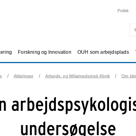
Skip til primært indhold
Politik
kering
Forskning og Innovation
OUH som arbejdsplads
e
Afdelinger
Arbejds- og Miljømedicinsk Klinik
Om kli
n arbejdspsykologi
undersøgelse