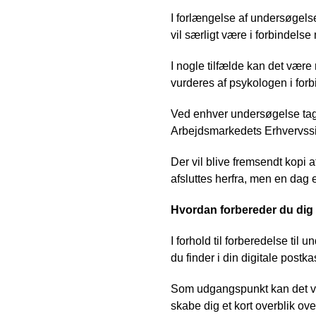
I forlængelse af undersøgels
vil særligt være i forbindels
I nogle tilfælde kan det vær
vurderes af psykologen i fo
Ved enhver undersøgelse tager
Arbejdsmarkedets Erhvervssikri
Der vil blive fremsendt kopi a
afsluttes herfra, men en dag 
Hvordan forbereder du dig
I forhold til forberedelse ti
du finder i din digitale postka
Som udgangspunkt kan det vær
skabe dig et kort overblik ov