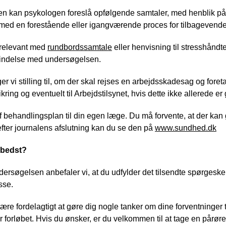
en kan psykologen foreslå opfølgende samtaler, med henblik på 
e med en forestående eller igangværende proces for tilbagevenden
e relevant med
rundbordssamtale
eller henvisning til stresshåndter
rbindelse med undersøgelsen.
 vi stilling til, om der skal rejses en arbejdsskadesag og foret
ng og eventuelt til Arbejdstilsynet, hvis dette ikke allerede er g
f behandlingsplan til din egen læge. Du må forvente, at der kan gå 
efter journalens afslutning kan du se den på
www.sundhed.dk
 bedst?
l undersøgelsen anbefaler vi, at du udfylder det tilsendte spørges
sse.
e fordelagtigt at gøre dig nogle tanker om dine forventninger 
er forløbet. Hvis du ønsker, er du velkommen til at tage en pårø