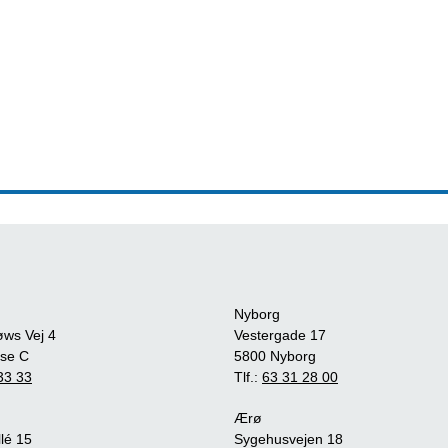
Nyborg
øws Vej 4
Vestergade 17
se C
5800 Nyborg
33 33
Tlf.:
63 31 28 00
Ærø
lé 15
Sygehusvejen 18