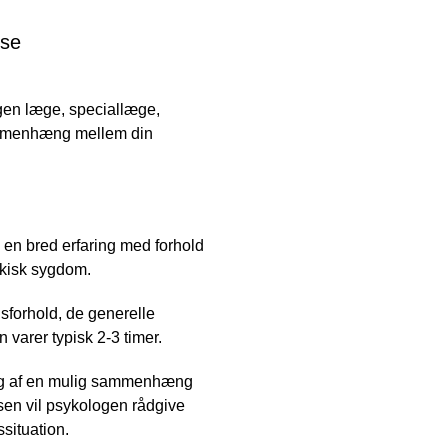
lse
egen læge, speciallæge,
sammenhæng mellem din
 en bred erfaring med forhold
ykisk sygdom.
forhold, de generelle
 varer typisk 2-3 timer.
ring af en mulig sammenhæng
en vil psykologen rådgive
situation.