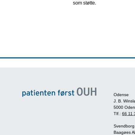
som støtte.
Odense
J. B. Winsl
5000 Oden
Tlf.:
66 11 
Svendborg
Baagøes Al