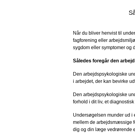
Så
Når du bliver henvist til und
fagforening eller arbejdsmi
sygdom eller symptomer og d
Således foregår den arbej
Den arbejdspsykologiske unde
i arbejdet, der kan bevirke u
Den arbejdspsykologiske und
forhold i dit liv, et diagnost
Undersøgelsen munder ud i e
mellem de arbejdsmæssige fo
dig og din læge vedrørende 