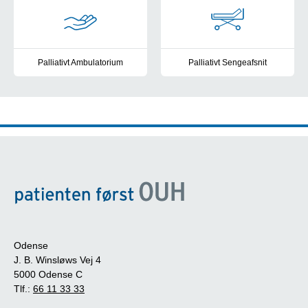
Palliativt Ambulatorium
Palliativt Sengeafsnit
Hjælp til uhelbredelige kræftpatienter
Når du er indlagt
Odense
J. B. Winsløws Vej 4
5000 Odense C
Tlf.:
66 11 33 33