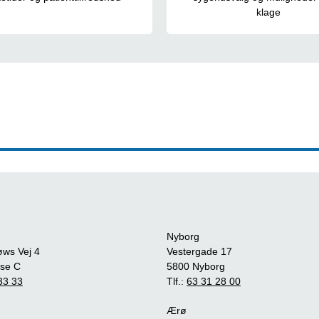
klage
Nyborg
øws Vej 4
Vestergade 17
se C
5800 Nyborg
33 33
Tlf.:
63 31 28 00
Ærø