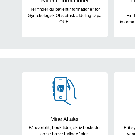
Patientinformationer
F
Her finder du patientinformationer for
Gynækologisk Obstetrisk afdeling D på
Find
OUH.
informa
Tværgående materiale
Mine Aftaler
Få overblik, book tider, skriv beskeder
Frit 
og se breve i MineAftaler.
vent