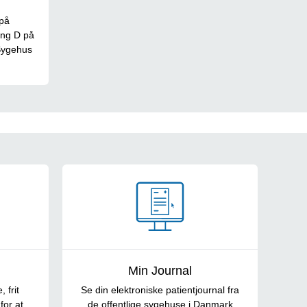
 på
ing D på
Sygehus
Min Journal
 frit
Se din elektroniske patientjournal fra
for at
de offentlige sygehuse i Danmark