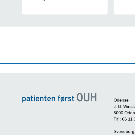
Odense
J. B. Winsl
5000 Oden
Tlf.:
66 11 
Svendborg