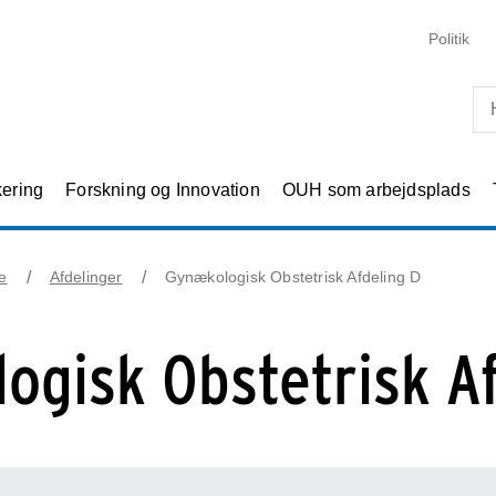
Skip til primært indhold
Politik
kering
Forskning og Innovation
OUH som arbejdsplads
e
Afdelinger
Gynækologisk Obstetrisk Afdeling D
ogisk Obstetrisk Af