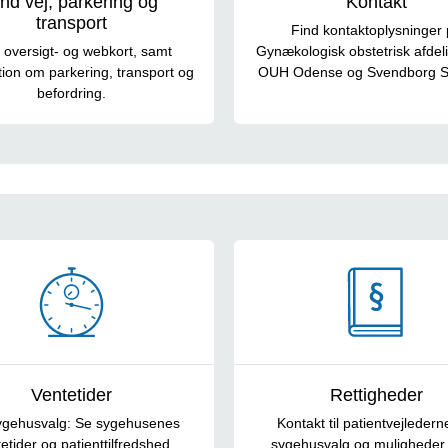
ind vej, parkering og
Kontakt
transport
Find kontaktoplysninger
 oversigt- og webkort, samt
Gynækologisk obstetrisk afdel
tion om parkering, transport og
OUH Odense og Svendborg 
befordring.
Ventetider
Rettigheder
sygehusvalg: Se sygehusenes
Kontakt til patientvejlederne,
etider og patienttilfredshed
sygehusvalg og muligheder 