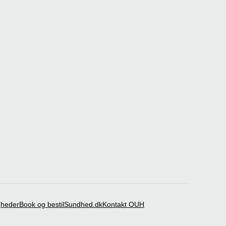
igheder
Book og bestil
Sundhed.dk
Kontakt OUH