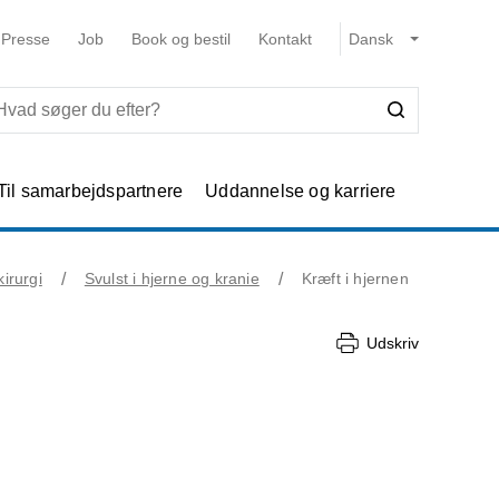
Presse
Job
Book og bestil
Kontakt
Til samarbejdspartnere
Uddannelse og karriere
irurgi
Svulst i hjerne og kranie
Kræft i hjernen
Udskriv