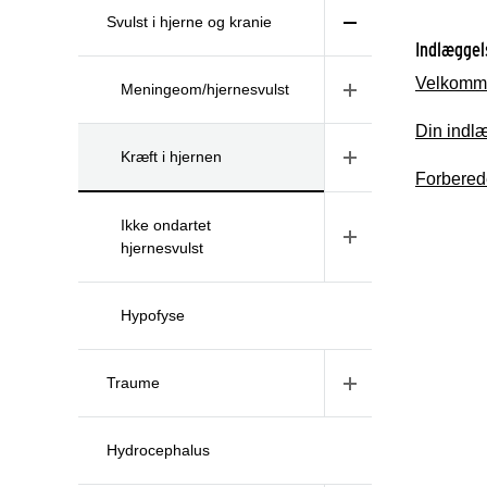
Svulst i hjerne og kranie
Indlæggel
Velkommen
Meningeom/hjernesvulst
Din indl
Kræft i hjernen
Forberede
Ikke ondartet
hjernesvulst
Hypofyse
Traume
Hydrocephalus