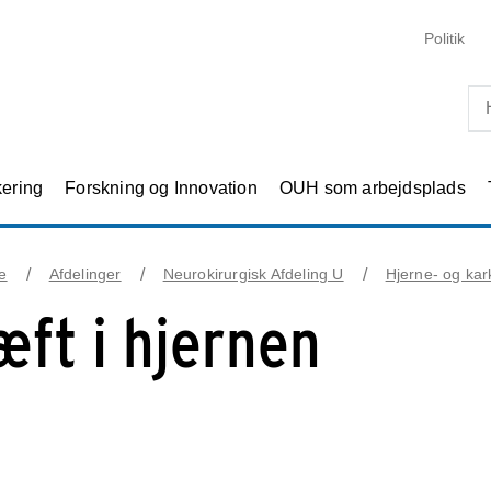
Skip til primært indhold
Politik
kering
Forskning og Innovation
OUH som arbejdsplads
e
Afdelinger
Neurokirurgisk Afdeling U
Hjerne- og kark
æft i hjernen