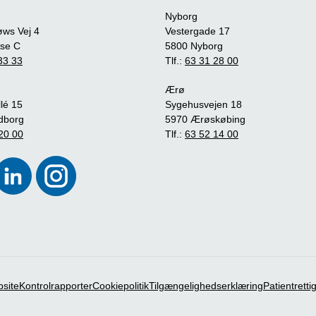
Nyborg
øws Vej 4
Vestergade 17
se C
5800 Nyborg
33 33
Tlf.:
63 31 28 00
Ærø
lé 15
Sygehusvejen 18
dborg
5970 Ærøskøbing
20 00
Tlf.:
63 52 14 00
bsite
Kontrolrapporter
Cookiepolitik
Tilgængelighedserklæring
Patientrett