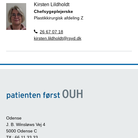
Kirsten Lildholdt
Chefsygeplejerske
Plastikkirurgisk afdeling Z
26 67 07 18
kirsten.lildholdt@rsyd.dk
Odense
J. B. Winsløws Vej 4
5000 Odense C
Tlf.:
66 11 33 33