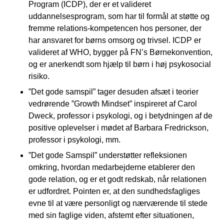
Program (ICDP), der er et valideret
uddannelsesprogram, som har til formål at støtte og
fremme relations-kompetencen hos personer, der
har ansvaret for børns omsorg og trivsel. ICDP er
valideret af WHO, bygger på FN’s Børnekonvention,
og er anerkendt som hjælp til børn i høj psykosocial
risiko.
”Det gode samspil” tager desuden afsæt i teorier
vedrørende ”Growth Mindset” inspireret af Carol
Dweck, professor i psykologi, og i betydningen af de
positive oplevelser i mødet af Barbara Fredrickson,
professor i psykologi, mm.
”Det gode Samspil” understøtter refleksionen
omkring, hvordan medarbejderne etablerer den
gode relation, og er et godt redskab, når relationen
er udfordret. Pointen er, at den sundhedsfagliges
evne til at være personligt og nærværende til stede
med sin faglige viden, afstemt efter situationen,