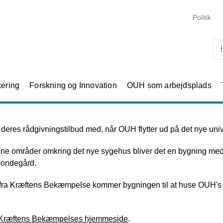
Skip til primært indhold
Politik
kering
Forskning og Innovation
OUH som arbejdsplads
eres rådgivningstilbud med, når OUH flytter ud på det nye unive
e områder omkring det nye sygehus bliver det en bygning med 
bondegård.
fra Kræftens Bekæmpelse kommer bygningen til at huse OUH's pa
Kræftens Bekæmpelses hjemmeside
.