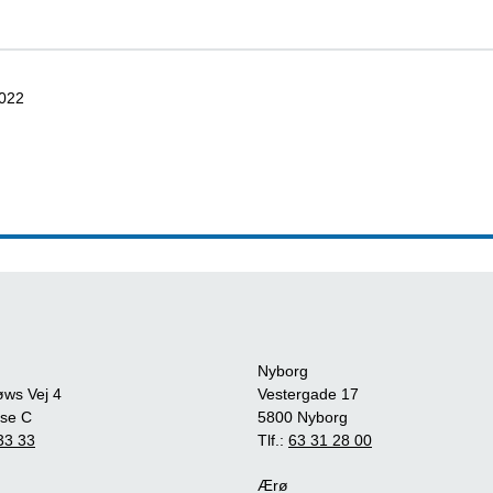
2022
Nyborg
øws Vej 4
Vestergade 17
se C
5800 Nyborg
33 33
Tlf.:
63 31 28 00
Ærø