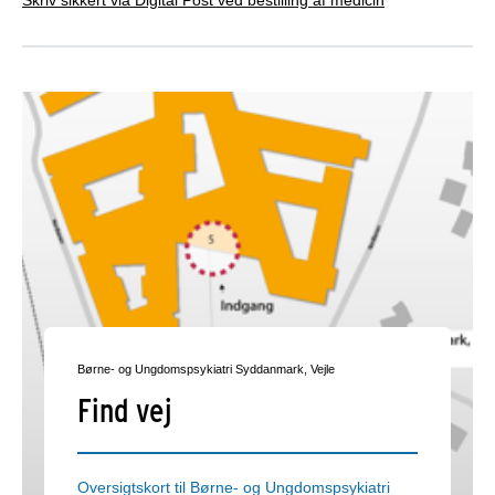
Skriv sikkert via Digital Post ved bestilling af medicin
Børne- og Ungdomspsykiatri Syddanmark, Vejle
Find vej
Oversigtskort til Børne- og Ungdomspsykiatri