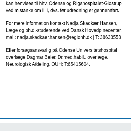
kan henvises til hhv. Odense og Rigshospitalet-Glostrup
ved mistanke om IIH, dvs. før udredning er gennemført.
For mere information kontakt Nadja Skadkær Hansen,
Læge og ph.d.-studerende ved Dansk Hovedpinecenter,
mail: nadja.skadkaer.hansen@regionh.dk | T: 38633553
Eller forsøgsansvarlig på Odense Universitetshospital
overlæge Dagmar Beier, Dr.med.habil., overlæge,
Neurologisk Afdeling, OUH; T:65415604.