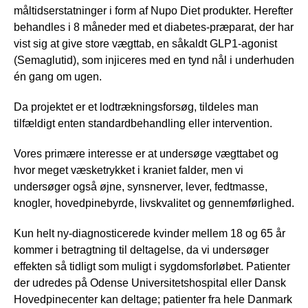
måltidserstatninger i form af Nupo Diet produkter. Herefter
behandles i 8 måneder med et diabetes-præparat, der har
vist sig at give store vægttab, en såkaldt GLP1-agonist
(Semaglutid), som injiceres med en tynd nål i underhuden
én gang om ugen.
Da projektet er et lodtrækningsforsøg, tildeles man
tilfældigt enten standardbehandling eller intervention.
Vores primære interesse er at undersøge vægttabet og
hvor meget væsketrykket i kraniet falder, men vi
undersøger også øjne, synsnerver, lever, fedtmasse,
knogler, hovedpinebyrde, livskvalitet og gennemførlighed.
Kun helt ny-diagnosticerede kvinder mellem 18 og 65 år
kommer i betragtning til deltagelse, da vi undersøger
effekten så tidligt som muligt i sygdomsforløbet. Patienter
der udredes på Odense Universitetshospital eller Dansk
Hovedpinecenter kan deltage; patienter fra hele Danmark