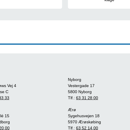
Nyborg
øws Vej 4
Vestergade 17
se C
5800 Nyborg
33 33
Tlf.:
63 31 28 00
Ærø
lé 15
Sygehusvejen 18
dborg
5970 Ærøskøbing
20 00
Tlf.:
63 52 14 00