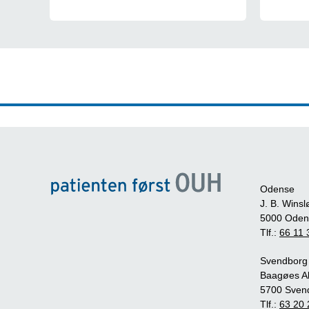
Odense
J. B. Winsl
5000 Oden
Tlf.:
66 11 
Svendborg
Baagøes Al
5700 Sven
Tlf.:
63 20 