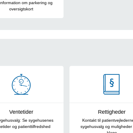
information om parkering og
oversigtskort
Ventetider
Rettigheder
sygehusvalg: Se sygehusenes
Kontakt til patientvejlederne,
etider og patienttilfredshed
sygehusvalg og muligheder 
klage