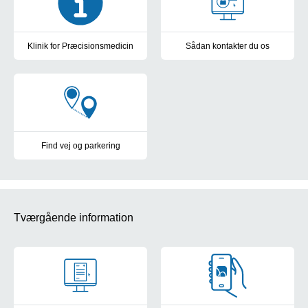
Klinik for Præcisionsmedicin
Sådan kontakter du os
Om os
Sikker mail og Patientforløbsvej
Find vej og parkering
Parkering og kort over OUH's sygehuse
Tværgående information