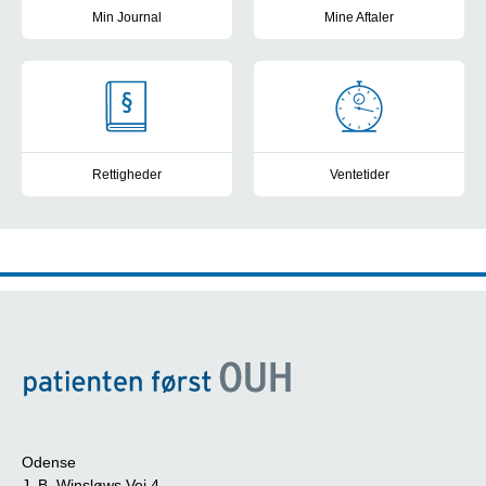
Min Journal
Mine Aftaler
Se din elektroniske patientjournal fra de offentlige sygehuse i D
Få overblik, book tider, skriv b
Rettigheder
Ventetider
Kontakt til patientvejlederne, frit sygehusvalg og muligheder for a
Frit sygehusvalg: Se sygehusene
Odense
J. B. Winsløws Vej 4