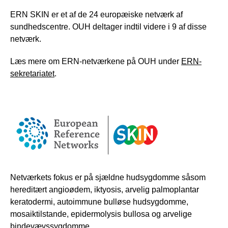
ERN SKIN er et af de 24 europæiske netværk af
sundhedscentre. OUH deltager indtil videre i 9 af disse
netværk.
Læs mere om ERN-netværkene på OUH under
ERN-
sekretariatet
.
Netværkets fokus er på sjældne hudsygdomme såsom
hereditært angioødem, iktyosis, arvelig palmoplantar
keratodermi, autoimmune bulløse hudsygdomme,
mosaiktilstande, epidermolysis bullosa og arvelige
bindevævssygdomme.