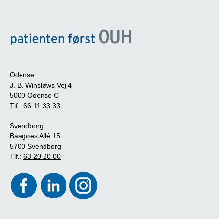
Odense
J. B. Winsløws Vej 4
5000 Odense C
Tlf.:
66 11 33 33
Svendborg
Baagøes Allé 15
5700 Svendborg
Tlf.:
63 20 20 00