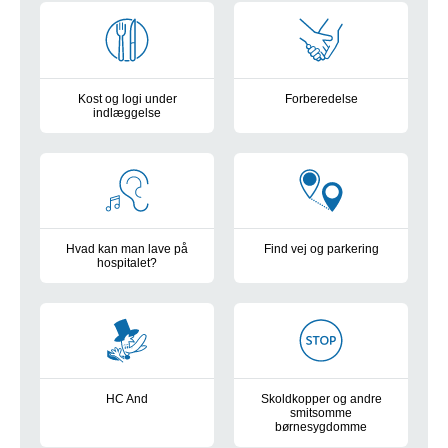
Kost og logi under
Forberedelse
indlæggelse
Sådan kan du hjælpe dit barn me
Om overnatning og mad for den medindlagte forælder og be
Hvad kan man lave på
Find vej og parkering
hospitalet?
Gratis parkering for patienter 
Om alt det, der sker på Børne- og Ungehospitalet
HC And
Skoldkopper og andre
smitsomme
Patientinformation og forberedelse i børnehøjde
børnesygdomme