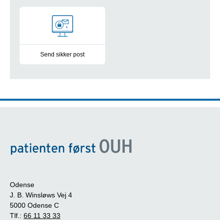
Send digital post til Palliativt Team
Send sikker post
Kontakt os via mail
Odense
J. B. Winsløws Vej 4
5000 Odense C
Tlf.:
66 11 33 33