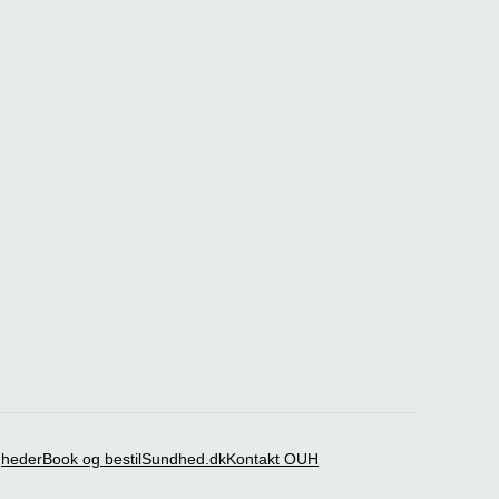
igheder
Book og bestil
Sundhed.dk
Kontakt OUH