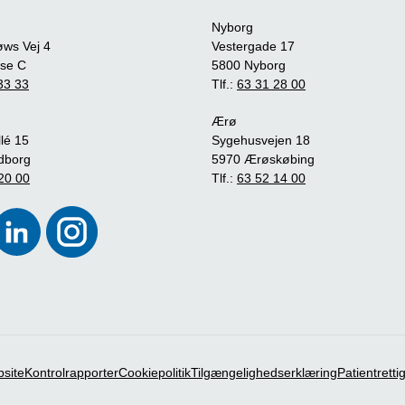
Nyborg
øws Vej 4
Vestergade 17
se C
5800 Nyborg
33 33
Tlf.:
63 31 28 00
Ærø
lé 15
Sygehusvejen 18
dborg
5970 Ærøskøbing
20 00
Tlf.:
63 52 14 00
bsite
Kontrolrapporter
Cookiepolitik
Tilgængelighedserklæring
Patientrett