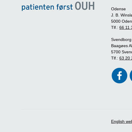
Odense
J. B. Winsl
5000 Oden
Tlf.:
66 11 
Svendborg
Baagøes Al
5700 Sven
Tlf.:
63 20 
English we