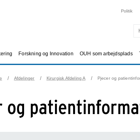
Skip til primært indhold
Politik
kering
Forskning og Innovation
OUH som arbejdsplads
e
Afdelinger
Kirurgisk Afdeling A
Pjecer og patientinf
r og patientinforma