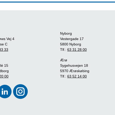
Nyborg
øws Vej 4
Vestergade 17
se C
5800 Nyborg
33 33
Tlf.:
63 31 28 00
Ærø
lé 15
Sygehusvejen 18
dborg
5970 Ærøskøbing
20 00
Tlf.:
63 52 14 00