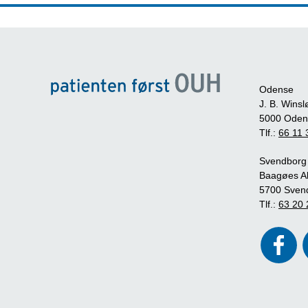
Odense
J. B. Winsl
5000 Oden
Tlf.:
66 11 
Svendborg
Baagøes Al
5700 Sven
Tlf.:
63 20 