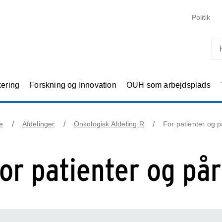
Skip til primært indhold
Politik
kering
Forskning og Innovation
OUH som arbejdsplads
e
Afdelinger
Onkologisk Afdeling R
For patienter og 
 for patienter og på