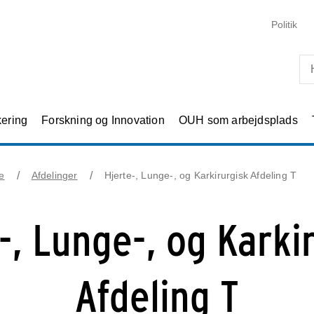
Skip til primært indhold
Politik
kering
Forskning og Innovation
OUH som arbejdsplads
e
Afdelinger
Hjerte-, Lunge-, og Karkirurgisk Afdeling T
-, Lunge-, og Karki
Afdeling T