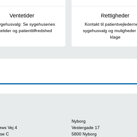
Ventetider
Rettigheder
sygehusvalg: Se sygehusenes
Kontakt til patientvejlederne,
etider og patienttilfredshed
sygehusvalg og muligheder 
klage
Nyborg
øws Vej 4
Vestergade 17
se C
5800 Nyborg