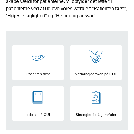
skabe værdi for patienterne. Vi opfylder det løfte til
patienterne ved at udleve vores værdier: ”Patienten først”,
”Højeste faglighed” og ”Helhed og ansvar”.
-
Patienten først
Medarbejderskab på OUH
”Patienten først” er vores tilgang og ambition, når vi på OUH i
​Stoltheden i arbejdet er vores dr
Ledelse på OUH
Strategier for fagområder
Ledelse på OUH er, at vi som organisation sætter patienten fø
Sygepleje, forskning, innovatio