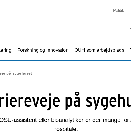
Skip til primært indhold
Politik
kering
Forskning og Innovation
OUH som arbejdsplads
veje på sygehuset
riereveje på sygeh
SU-assistent eller bioanalytiker er der mange forsk
hospitalet