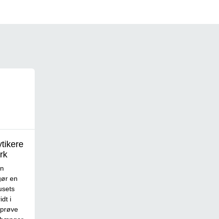
ytikere
rk
on
ør en
usets
dt i
dprøve