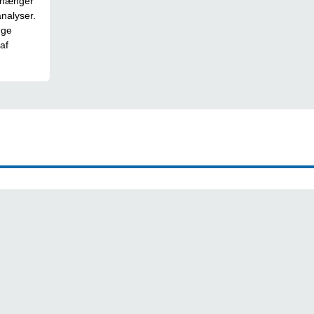
fhænger
nalyser.
nge
af