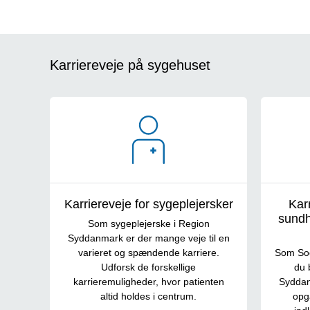
Karriereveje på sygehuset
Karriereveje for sygeplejersker
Karr
sundh
Som sygeplejerske i Region
Syddanmark er der mange veje til en
varieret og spændende karriere.
Som Soc
Udforsk de forskellige
du 
karrieremuligheder, hvor patienten
Syddan
altid holdes i centrum.
opga