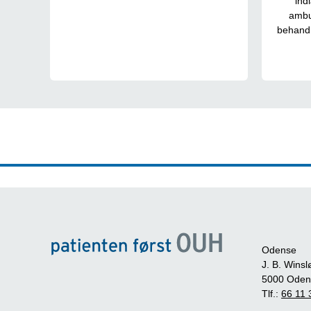
ind
ambul
behandl
Odense
J. B. Winsl
5000 Oden
Tlf.:
66 11 