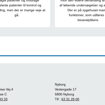
lagte patienter og modtage
hvor den videre behandling a
ante patienter til kontrol og
af løbende undersøgelser og a
ing, men der er mange veje at
Der er på sygehuset ma
gå.
funktioner, som udføres 
bioanalytikere.
Nyborg
øws Vej 4
Vestergade 17
se C
5800 Nyborg
33 33
Tlf.:
63 31 28 00