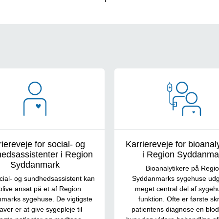
iereveje for social- og
Karriereveje for bioanal
edsassistenter i Region
i Region Syddanma
Syddanmark
Bioanalytikere på Regi
ial- og sundhedsassistent kan
Syddanmarks sygehuse udg
blive ansat på et af Region
meget central del af sygeh
marks sygehuse. De vigtigste
funktion. Ofte er første skri
ver er at give sygepleje til
patientens diagnose en blo