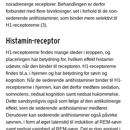
noradrenerge receptorer. Behandlingen er derfor
forbundet med flere bivirkninger, set i forhold til de non-
sederende antihistaminer, som binder mere selektivt til
H1-receptorerne (3).
Histamin-receptor
H1-receptorerne findes mange steder i kroppen, og
placeringen har betydning for, hvilken effekt histamin
udøver, når den binder til receptoren. H1-receptorerne
findes bl.a. i hjernen og har betydning for søvn og
kognition. Når de sederende antihistaminer binder til H1-
receptorerne i hjernen, kan det derfor medføre sedation,
somnolens, nedsat kognition samt nedsat hukommelse.
Dette sandsynligvis også som følge af den antikolinerge
effekt, som de sederende antihistaminer medfører.
Derudover kan sederende antihistaminer også påvirke
søvnen, i form af øget latenstid til induktion af REM-søvn
samt nedsat varighed af REM-søvn. Det er dog angivet i