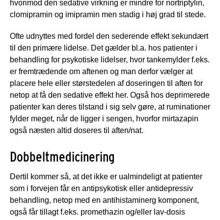
hvorimod den sedative virkning er mindre for nortriptylin,
clomipramin og imipramin men stadig i høj grad til stede.
Ofte udnyttes med fordel den sederende effekt sekundært
til den primære lidelse. Det gælder bl.a. hos patienter i
behandling for psykotiske lidelser, hvor tankemylder f.eks.
er fremtrædende om aftenen og man derfor vælger at
placere hele eller størstedelen af doseringen til aften for
netop at få den sedative effekt her. Også hos deprimerede
patienter kan deres tilstand i sig selv gøre, at ruminationer
fylder meget, når de ligger i sengen, hvorfor mirtazapin
også næsten altid doseres til aften/nat.
Dobbeltmedicinering
Dertil kommer så, at det ikke er ualmindeligt at patienter
som i forvejen får en antipsykotisk eller antidepressiv
behandling, netop med en antihistaminerg komponent,
også får tillagt f.eks. promethazin og/eller lav-dosis