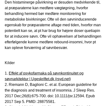
Den histaminerge påvirkning er desuden medvirkende til,
at præparaterne kan medføre vægtøgning, hvorfor
behandling hermed bør medføre monitorering for
metaboliske bivirkninger. Ofte vil den søvninducerende
egenskab for præparaterne aftage med tiden, hvorfor man
potentielt kan se, at pt har brug for højere doser quetiapin
for at inducere søvn. Ofte vil ophævelsen af behandlingen
efterfølgende kunne medføre rebound-insomni, hvor pt
kan opleve forværring af søvnbesvær.
Kilder
1.
Effekt af psykofarmaka på søvnkontinuitet og
søvnarkitektur | Ugeskriftet.dk (rsyd.net)
2. Riemann D, Baglioni C. et al. European guideline for
the diagnosis and treatment of insomnia. J Sleep Res.
2017 Dec;26(6):675-700. doi: 10.1111/jsr.12594. Epub
2017 Sep 5. PMID: 28875581.