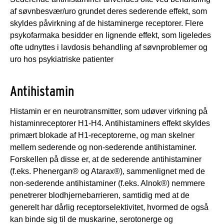
af søvnbesvær/uro grundet deres sederende effekt, som
skyldes påvirkning af de histaminerge receptorer. Flere
psykofarmaka besidder en lignende effekt, som ligeledes
ofte udnyttes i lavdosis behandling af søvnproblemer og
uro hos psykiatriske patienter
Antihistamin
Histamin er en neurotransmitter, som udøver virkning på
histaminreceptorer H1-H4. Antihistaminers effekt skyldes
primært blokade af H1-receptorerne, og man skelner
mellem sederende og non-sederende antihistaminer.
Forskellen på disse er, at de sederende antihistaminer
(f.eks. Phenergan® og Atarax®), sammenlignet med de
non-sederende antihistaminer (f.eks. Alnok®) nemmere
penetrerer blodhjernebarrieren, samtidig med at de
generelt har dårlig receptorselektivitet, hvormed de også
kan binde sig til de muskarine, serotonerge og