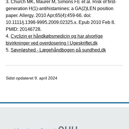
3. Church MK, Maurer M, Simons FE et al. Risk of first-
generation H(1)-antihistamines: a GA(2)LEN position
paper. Allergy. 2010 Apr;65(4):459-66. doi:
10.1111/j.1398-9995.2009.02325.x. Epub 2010 Feb 8.
PMID: 20146728.
4.
Cyclizin er håndkøbsmedicin og har alvorlige
bivirkninger ved overdosering | Ugeskriftet.dk
5.
Søvnløshed - Lægehåndbogen på sundhed.dk
Sidst opdateret
9. april 2024