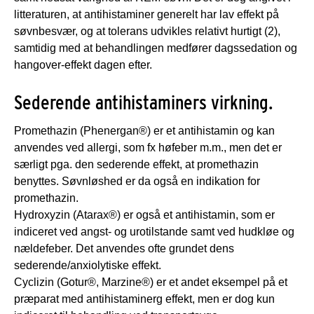
litteraturen, at antihistaminer generelt har lav effekt på
søvnbesvær, og at tolerans udvikles relativt hurtigt (2),
samtidig med at behandlingen medfører dagssedation og
hangover-effekt dagen efter.
Sederende antihistaminers virkning.
Promethazin (Phenergan®) er et antihistamin og kan
anvendes ved allergi, som fx høfeber m.m., men det er
særligt pga. den sederende effekt, at promethazin
benyttes. Søvnløshed er da også en indikation for
promethazin.
Hydroxyzin (Atarax®) er også et antihistamin, som er
indiceret ved angst- og urotilstande samt ved hudkløe og
nældefeber. Det anvendes ofte grundet dens
sederende/anxiolytiske effekt.
Cyclizin (Gotur®, Marzine®) er et andet eksempel på et
præparat med antihistaminerg effekt, men er dog kun