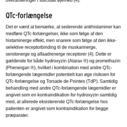
overdoseringer i suicidalt øjemed (4).
QTc-forlængelse
Det er værd at bemærke, at sederende antihistaminer kan
medføre QTc-forlængelser, ikke som følge af den
histaminerge effekt, men snarere som følge af den ikke-
selektive receptorbinding til de muskarinerge,
serotonerge og alfaadrenerge receptorer (4). Dette er
gældende for både hydroxyzin (Atarax ®) og promethazin
(Phenergan ®), hvilket i kombination med andre QTc-
forlængende lægemidler potentielt kan øge risikoen for
QTc-forlængelse og Torsade de Pointes (TdP). Samtidig
behandling med andre QTc-forlængende lægemidler er
angivet som en kontraindikation for hydroxyzin samtidig
med, at allerede eksisterende QTc-forlængelse hos
patienten er angivet som kontraindikation for begge
præparater.