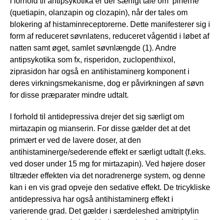
I forhold til antipsykotika er der særligt tale om ’pinerne’
(quetiapin, olanzapin og clozapin), når der tales om
blokering af histaminreceptorerne. Dette manifesterer sig i
form af reduceret søvnlatens, reduceret vågentid i løbet af
natten samt øget, samlet søvnlængde (1). Andre
antipsykotika som fx, risperidon, zuclopenthixol,
ziprasidon har også en antihistaminerg komponent i
deres virkningsmekanisme, dog er påvirkningen af søvn
for disse præparater mindre udtalt.
I forhold til antidepressiva drejer det sig særligt om
mirtazapin og mianserin. For disse gælder det at det
primært er ved de lavere doser, at den
antihistaminerge/sederende effekt er særligt udtalt (f.eks.
ved doser under 15 mg for mirtazapin). Ved højere doser
tiltræder effekten via det noradrenerge system, og denne
kan i en vis grad opveje den sedative effekt. De tricykliske
antidepressiva har også antihistaminerg effekt i
varierende grad. Det gælder i særdeleshed amitriptylin