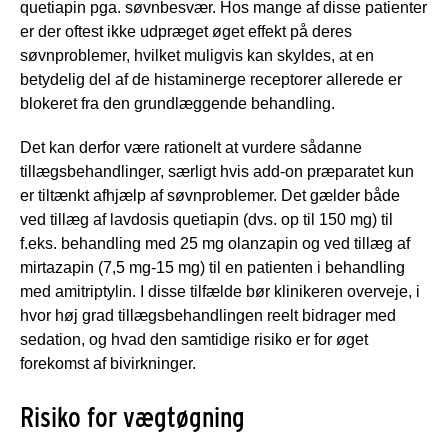
quetiapin pga. søvnbesvær. Hos mange af disse patienter
er der oftest ikke udpræget øget effekt på deres
søvnproblemer, hvilket muligvis kan skyldes, at en
betydelig del af de histaminerge receptorer allerede er
blokeret fra den grundlæggende behandling.
Det kan derfor være rationelt at vurdere sådanne
tillægsbehandlinger, særligt hvis add-on præparatet kun
er tiltænkt afhjælp af søvnproblemer. Det gælder både
ved tillæg af lavdosis quetiapin (dvs. op til 150 mg) til
f.eks. behandling med 25 mg olanzapin og ved tillæg af
mirtazapin (7,5 mg-15 mg) til en patienten i behandling
med amitriptylin. I disse tilfælde bør klinikeren overveje, i
hvor høj grad tillægsbehandlingen reelt bidrager med
sedation, og hvad den samtidige risiko er for øget
forekomst af bivirkninger.
Risiko for vægtøgning