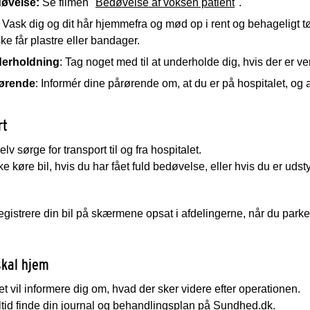
øvelse:
Se filmen "
Bedøvelse af voksen patient
".
: Vask dig og dit hår hjemmefra og mød op i rent og behageligt tø
e får plastre eller bandager.
erholdning
: Tag noget med til at underholde dig, hvis der er ve
ørende
: Informér dine pårørende om, at du er på hospitalet, og 
rt
lv sørge for transport til og fra hospitalet.
e køre bil, hvis du har fået fuld bedøvelse, eller hvis du er uds
egistrere din bil på skærmene opsat i afdelingerne, når du parker
skal hjem
t vil informere dig om, hvad der sker videre efter operationen.
tid finde din journal og behandlingsplan på Sundhed.dk.