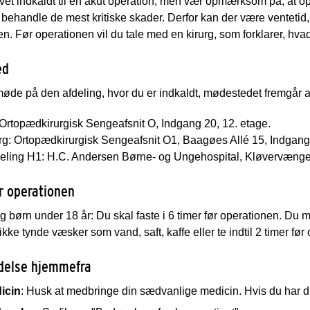
vet indkaldt til en akut operation, men vær opmærksom på, at 
t behandle de mest kritiske skader. Derfor kan der være venteti
n. Før operationen vil du tale med en kirurg, som forklarer, hvad
ed
øde på den afdeling, hvor du er indkaldt, mødestedet fremgår af
Ortopædkirurgisk Sengeafsnit O, Indgang 20, 12. etage.
g: Ortopædkirurgisk Sengeafsnit O1, Baagøes Allé 15, Indgang 
eling H1: H.C. Andersen Børne- og Ungehospital, Kløvervænge
ør operationen
 børn under 18 år: Du skal faste i 6 timer før operationen. Du 
kke tynde væsker som vand, saft, kaffe eller te indtil 2 timer før
delse hjemmefra
icin
: Husk at medbringe din sædvanlige medicin. Hvis du har d