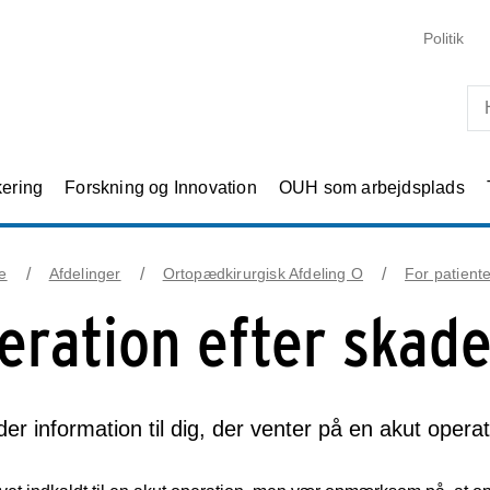
Skip til primært indhold
Politik
kering
Forskning og Innovation
OUH som arbejdsplads
e
Afdelinger
Ortopædkirurgisk Afdeling O
For patient
eration efter skad
der information til dig, der venter på en akut operat