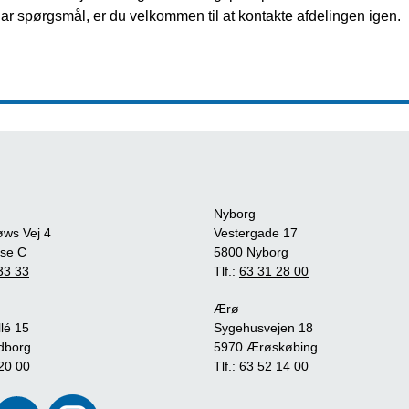
ar spørgsmål, er du velkommen til at kontakte afdelingen igen.
Nyborg
øws Vej 4
Vestergade 17
se C
5800 Nyborg
33 33
Tlf.:
63 31 28 00
Ærø
lé 15
Sygehusvejen 18
dborg
5970 Ærøskøbing
20 00
Tlf.:
63 52 14 00