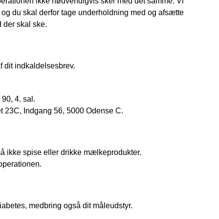
operationen ikke nødvendigvis sker med det samme. Vi
d, og du skal derfor tage underholdning med og afsætte
 der skal ske.
 dit indkaldelsesbrev.
90, 4. sal.
t 23C, Indgang 56, 5000 Odense C.
må ikke spise eller drikke mælkeprodukter.
 operationen.
iabetes, medbring også dit måleudstyr.