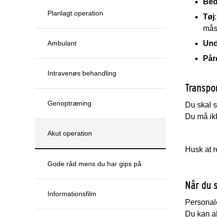
Bed
Planlagt operation
Tøj
måsk
Ambulant
Und
Pår
Intravenøs behandling
Transpo
Genoptræning
Du skal se
Du må ikk
Akut operation
Husk at r
Gode råd mens du har gips på
Når du 
Informationsfilm
Personale
Du kan al