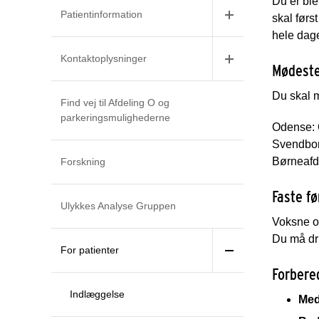
Du er ble
Patientinformation
skal førs
hele dage
Kontaktoplysninger
Mødest
Du skal m
Find vej til Afdeling O og
parkeringsmulighederne
Odense: 
Svendbor
Børneafd
Forskning
Faste f
Ulykkes Analyse Gruppen
Voksne og
Du må dri
For patienter
Forbere
Indlæggelse
Med