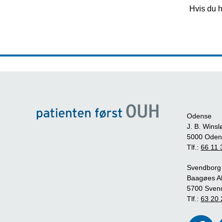
Hvis du h
Odense
J. B. Winsl
5000 Oden
Tlf.:
66 11 
Svendborg
Baagøes Al
5700 Sven
Tlf.:
63 20 