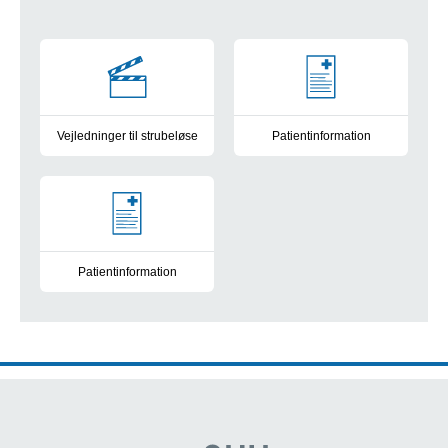
Strubeløse - laryngektomi
Vejledninger til strubeløse
Patientinformation
Vejledninger
Informationspjece om fjernelse 
Patientinformation
Informationspjece om taleventil