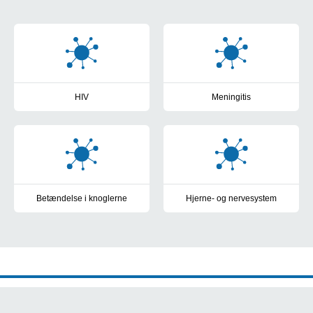
Patientinformation
HIV
Meningitis
Patientinformation
Værd at vide
Betændelse i knoglerne
Hjerne- og nervesystem
Værd at vide som patient
Infektion i hjerne- og nervesys