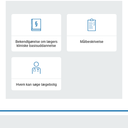
Links
Bekendtgørelse om lægers
Målbeskrivelse
kliniske basisuddannelse
Se målbeskrivelsen HER
Se Bekendtgørelse her
Hvem kan søge lægebolig
Hvem kan søge lægebolig