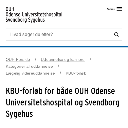
Skip til primært indhold
Menu
OUH Forside
Uddannelse og karriere
Kategorier af uddannelse
Lægelig videreuddannelse
KBU-forløb
KBU-forløb for både OUH Odense
Universitetshospital og Svendborg
Sygehus