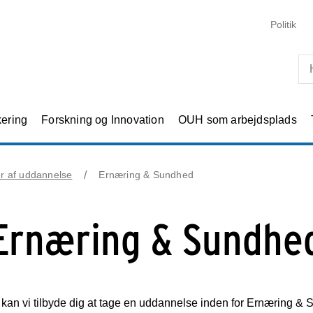
Skip til primært indhold
Politik
kering
Forskning og Innovation
OUH som arbejdsplads
er af uddannelse
Ernæring & Sundhed
Ernæring & Sundhe
an vi tilbyde dig at tage en uddannelse inden for Ernæring &