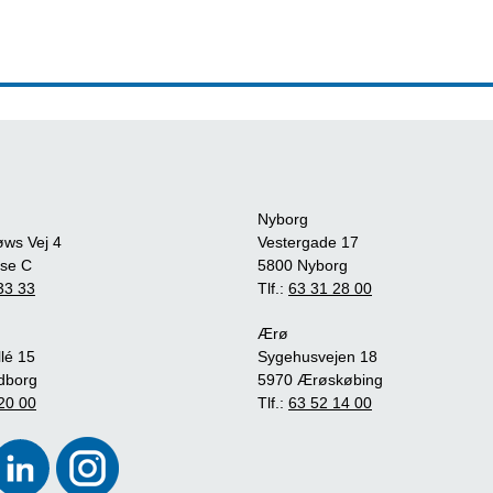
Nyborg
øws Vej 4
Vestergade 17
se C
5800 Nyborg
33 33
Tlf.:
63 31 28 00
Ærø
lé 15
Sygehusvejen 18
dborg
5970 Ærøskøbing
20 00
Tlf.:
63 52 14 00