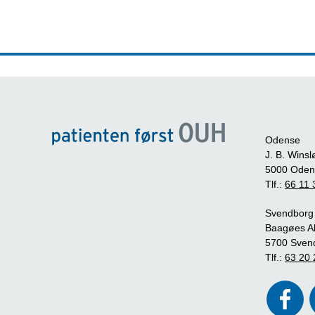
Odense
J. B. Winsl
5000 Oden
Tlf.:
66 11 
Svendborg
Baagøes Al
5700 Sven
Tlf.:
63 20 