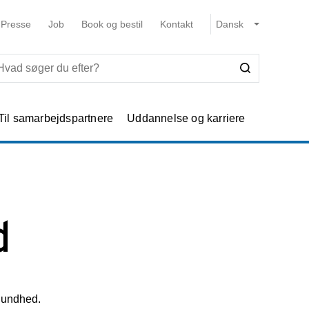
Presse
Job
Book og bestil
Kontakt
Til samarbejdspartnere
Uddannelse og karriere
d
 Sundhed.