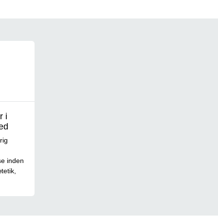
 i
ed
rig
se inden
tetik,