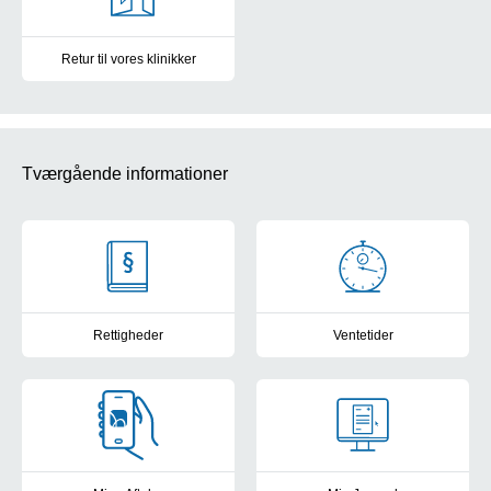
Retur til vores klinikker
Overblik over samtlige klinikker
Tværgående informationer
Rettigheder
Ventetider
Kontakt til patientvejlederne, frit sygehusvalg og muligheder for a
Frit sygehusvalg: Se sygehusene