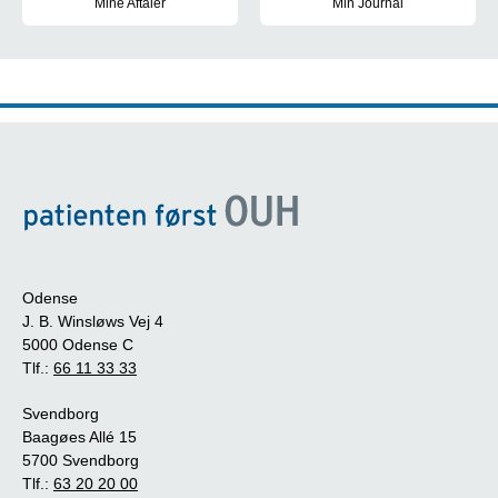
Mine Aftaler
Min Journal
Få overblik, book tider, skriv beskeder og se breve i MineAftaler.
Se din elektroniske patientjour
Odense
J. B. Winsløws Vej 4
5000 Odense C
Tlf.:
66 11 33 33
Svendborg
Baagøes Allé 15
5700 Svendborg
Tlf.:
63 20 20 00