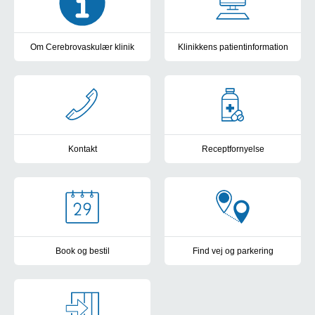
Om Cerebrovaskulær klinik
Klinikkens patientinformation
Information og pjecer om Cerebrovaskulær klinik
Patientinformation og vejledn
Kontakt
Receptfornyelse
Send sikker post til Cerebrovaskulær klinik
Receptfornyelse i Cerebrovaskul
Book og bestil
Find vej og parkering
Bestil medicin, blodprøve, urinprøve, EKG-undersøgelse og bliv 
Parkering og kort over OUH's 