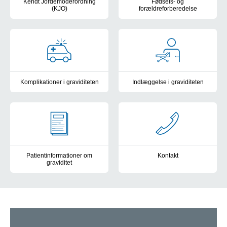
Kendt Jordemoderordning
Fødsels- og
(KJO)
forældreforberedelse
Læs mere om Kendt Jordemoderordning (KJO).
Om fødsels- og forældreforbered
Komplikationer i graviditeten
Indlæggelse i graviditeten
Hvad du skal gøre, hvis du oplever komplikationer i graviditeten.
Om at være indlagt under gravid
Patientinformationer om
Kontakt
graviditet
Find vores adresse, telefonnu
Om graviditet, fosterdiagnostik, jordemoderkonsultationer, diabe