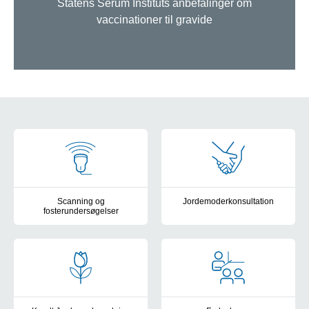
Statens Serum Instituts anbefalinger om
vaccinationer til gravide
Cards i graviditet
Scanning og
Jordemoderkonsultation
fosterundersøgelser
Om jordemoderkonsultationerne 
Om fosterdiagnostik, scanning og hvad vi tilbyder, samt hvordan du