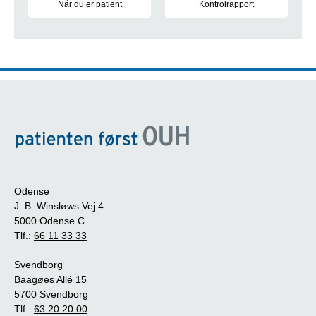
Når du er patient
Kontrolrapport
Hvis du er indlagt eller ambulant patient
Kontrolrapport for sygehusen
Odense
J. B. Winsløws Vej 4
5000 Odense C
Tlf.:
66 11 33 33
Svendborg
Baagøes Allé 15
5700 Svendborg
Tlf.:
63 20 20 00