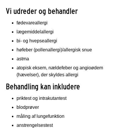
Vi udreder og behandler
fødevareallergi
lægemiddelallergi
bi- og hvepseallergi
høfeber (pollenallergi)/allergisk snue
astma
atopisk eksem, nældefeber og angioødem
(hævelser), der skyldes allergi
Behandling kan inkludere
priktest og intrakutantest
blodprøver
måling af lungefunktion
anstrengelsestest