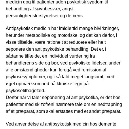
medicin dog til patienter uden psykotisk sygdom til
behandling af søvnbesvær, angst,
personlighedsforstyrrelser og demens.
Antipsykotisk medicin har imidlertid mange bivirkninger,
herunder metaboliske og motoriske, og det kan derfor, i
visse tilfælde, være rationelt at reducere eller helt
seponere den antipsykotiske behandling. Det er, i
sådanne tilfælde, en individuel vurdering fra
behandlerens side og bør, ved psykotiske lidelser, under
alle omstændigheder kun foregå ved remission af
psykosesymptomer, og i så fald meget langsomt, med
øget opmærksomhed på kliniske tegn på
psykosetilbagefald.
Derfor når vi taler seponering af antipsykotika, er det hos
patienter med skizofreni nærmere tale om en nedtrapning
af et præparat, som skal erstattes med et andet præparat.
Ved anvendelse af antipsykotisk medicin hos demente