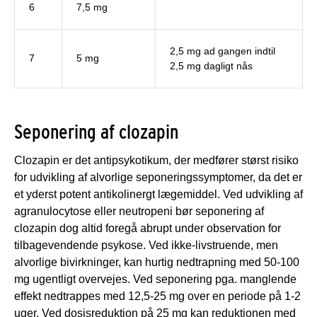
6
7,5 mg
2,5 mg ad gangen indtil
7
5 mg
2,5 mg dagligt nås
Seponering af clozapin
Clozapin er det antipsykotikum, der medfører størst risiko
for udvikling af alvorlige seponeringssymptomer, da det er
et yderst potent antikolinergt lægemiddel. Ved udvikling af
agranulocytose eller neutropeni bør seponering af
clozapin dog altid foregå abrupt under observation for
tilbagevendende psykose. Ved ikke-livstruende, men
alvorlige bivirkninger, kan hurtig nedtrapning med 50-100
mg ugentligt overvejes. Ved seponering pga. manglende
effekt nedtrappes med 12,5-25 mg over en periode på 1-2
uger. Ved dosisreduktion på 25 mg kan reduktionen med