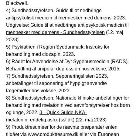
Blackwell.
4) Sundhedsstyrelsen. Guide til at nedbringe
antipsykotisk medicin til mennesker med demens, 2023.
Udgivelse:
Guide til at nedbringe antipsykotisk medicin til
mennesker med demens - Sundhedsstyrelsen
(12. maj
2023)
5) Psykiatrien i Region Syddanmark. Instruks for
behandling med clozapin, 2023.
6) Rådet for Anvendelse af Dyr Sygehusmedicin (RADS).
Behandling af unipolar depression hos voksne, 2015.
7) Sundhedsstyrelsen. Seponeringslisten 2023,
anbefalinger til seponering af hyppigt anvendte
lægemidler hos voksne, 2023.
8) Sundhedsstyrelsen. Nationale kliniske anbefalinger for
behandling med melatonin ved søvnforstyrrelser hos børn
og unge, 2022.
3_-Quick-Guide-NKA-
melatonin_endelig.ashx
(sst.dk) (22. maj 2023)
9) Produktresuméer for de nævnte præparater enten
tilgået via
www.produktresume.dk
eller via European