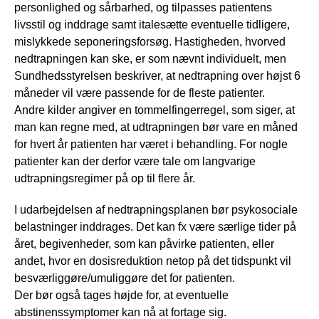
personlighed og sårbarhed, og tilpasses patientens
livsstil og inddrage samt italesætte eventuelle tidligere,
mislykkede seponeringsforsøg. Hastigheden, hvorved
nedtrapningen kan ske, er som nævnt individuelt, men
Sundhedsstyrelsen beskriver, at nedtrapning over højst 6
måneder vil være passende for de fleste patienter.
Andre kilder angiver en tommelfingerregel, som siger, at
man kan regne med, at udtrapningen bør vare en måned
for hvert år patienten har været i behandling. For nogle
patienter kan der derfor være tale om langvarige
udtrapningsregimer på op til flere år.
I udarbejdelsen af nedtrapningsplanen bør psykosociale
belastninger inddrages. Det kan fx være særlige tider på
året, begivenheder, som kan påvirke patienten, eller
andet, hvor en dosisreduktion netop på det tidspunkt vil
besværliggøre/umuliggøre det for patienten.
Der bør også tages højde for, at eventuelle
abstinenssymptomer kan nå at fortage sig.