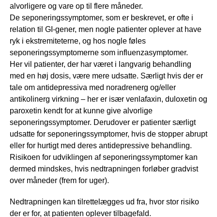
alvorligere og vare op til flere måneder.
De seponeringssymptomer, som er beskrevet, er ofte i
relation til GI-gener, men nogle patienter oplever at have
ryk i ekstremiteterne, og hos nogle føles
seponeringssymptomerne som influenzasymptomer.
Her vil patienter, der har været i langvarig behandling
med en høj dosis, være mere udsatte. Særligt hvis der er
tale om antidepressiva med noradrenerg og/eller
antikolinerg virkning – her er især venlafaxin, duloxetin og
paroxetin kendt for at kunne give alvorlige
seponeringssymptomer. Derudover er patienter særligt
udsatte for seponeringssymptomer, hvis de stopper abrupt
eller for hurtigt med deres antidepressive behandling.
Risikoen for udviklingen af seponeringssymptomer kan
dermed mindskes, hvis nedtrapningen forløber gradvist
over måneder (frem for uger).
Nedtrapningen kan tilrettelægges ud fra, hvor stor risiko
der er for, at patienten oplever tilbagefald.