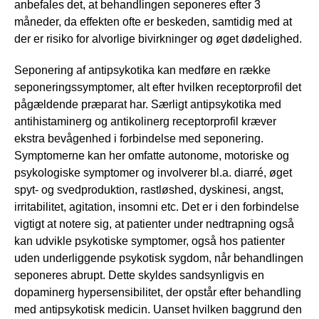
anbefales det, at behandlingen seponeres efter 3
måneder, da effekten ofte er beskeden, samtidig med at
der er risiko for alvorlige bivirkninger og øget dødelighed.
Seponering af antipsykotika kan medføre en række
seponeringssymptomer, alt efter hvilken receptorprofil det
pågældende præparat har. Særligt antipsykotika med
antihistaminerg og antikolinerg receptorprofil kræver
ekstra bevågenhed i forbindelse med seponering.
Symptomerne kan her omfatte autonome, motoriske og
psykologiske symptomer og involverer bl.a. diarré, øget
spyt- og svedproduktion, rastløshed, dyskinesi, angst,
irritabilitet, agitation, insomni etc. Det er i den forbindelse
vigtigt at notere sig, at patienter under nedtrapning også
kan udvikle psykotiske symptomer, også hos patienter
uden underliggende psykotisk sygdom, når behandlingen
seponeres abrupt. Dette skyldes sandsynligvis en
dopaminerg hypersensibilitet, der opstår efter behandling
med antipsykotisk medicin. Uanset hvilken baggrund den