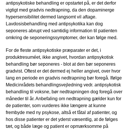
antipsykotiske behandling er opstartet på, er det derfor
vigtigt med gradvis nedtrapning, da den dopaminerge
hypersensibilitet dermed langsomt vil aftage.
Lavdosisbehandling med antipsykotika kan dog
seponeres abrupt ved samtidig information til patienten
omkring de seponeringssymptomer, der kan følge med.
For de fleste antipsykotiske præparater er det, i
produktresuméet, ikke angivet, hvordan antipsykotisk
behandling bør seponeres - blot at den bør seponeres
gradvist. Oftest er det dermed ej heller angivet, over hvor
lang en periode en gradvis nedtrapning bør foregå. Ifølge
Medicinrådets behandlingsvejledning vedr. antipsykotisk
behandling til voksne, bør nedtrapningen dog foregå over
måneder til år. Anbefaling om nedtrapning gælder kun for
de patienter, som vurderes ikke længere at kunne
frembyde med ny psykose, altså et fåtal af patienter, og
hos disse patienter er det yderst væsentlig, at de følges
tæt, og både læge og patient er opmærksomme på