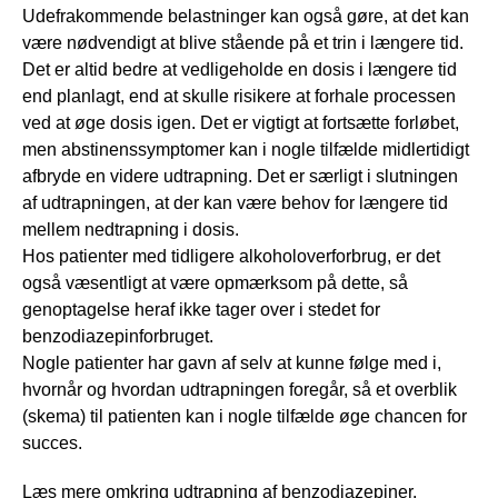
Udefrakommende belastninger kan også gøre, at det kan
være nødvendigt at blive stående på et trin i længere tid.
Det er altid bedre at vedligeholde en dosis i længere tid
end planlagt, end at skulle risikere at forhale processen
ved at øge dosis igen. Det er vigtigt at fortsætte forløbet,
men abstinenssymptomer kan i nogle tilfælde midlertidigt
afbryde en videre udtrapning. Det er særligt i slutningen
af udtrapningen, at der kan være behov for længere tid
mellem nedtrapning i dosis.
Hos patienter med tidligere alkoholoverforbrug, er det
også væsentligt at være opmærksom på dette, så
genoptagelse heraf ikke tager over i stedet for
benzodiazepinforbruget.
Nogle patienter har gavn af selv at kunne følge med i,
hvornår og hvordan udtrapningen foregår, så et overblik
(skema) til patienten kan i nogle tilfælde øge chancen for
succes.
Læs mere omkring udtrapning af benzodiazepiner.