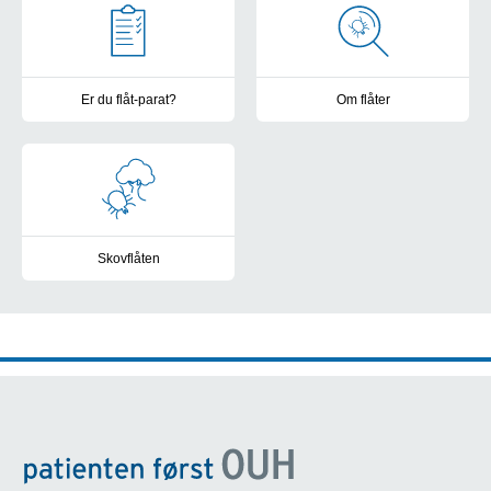
Er du flåt-parat?
Om flåter
Vær forberedt på mødet med flåten
Værd at vide
Skovflåten
Danmarks farligste flåt