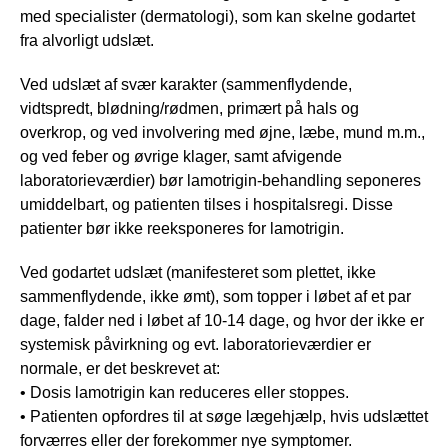
med specialister (dermatologi), som kan skelne godartet
fra alvorligt udslæt.
Ved udslæt af svær karakter (sammenflydende,
vidtspredt, blødning/rødmen, primært på hals og
overkrop, og ved involvering med øjne, læbe, mund m.m.,
og ved feber og øvrige klager, samt afvigende
laboratorieværdier) bør lamotrigin-behandling seponeres
umiddelbart, og patienten tilses i hospitalsregi. Disse
patienter bør ikke reeksponeres for lamotrigin.
Ved godartet udslæt (manifesteret som plettet, ikke
sammenflydende, ikke ømt), som topper i løbet af et par
dage, falder ned i løbet af 10-14 dage, og hvor der ikke er
systemisk påvirkning og evt. laboratorieværdier er
normale, er det beskrevet at:
• Dosis lamotrigin kan reduceres eller stoppes.
• Patienten opfordres til at søge lægehjælp, hvis udslættet
forværres eller der forekommer nye symptomer.