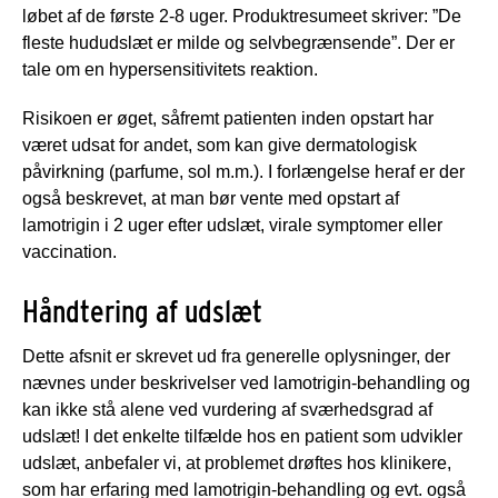
løbet af de første 2-8 uger. Produktresumeet skriver: ”De
fleste hududslæt er milde og selvbegrænsende”. Der er
tale om en hypersensitivitets reaktion.
Risikoen er øget, såfremt patienten inden opstart har
været udsat for andet, som kan give dermatologisk
påvirkning (parfume, sol m.m.). I forlængelse heraf er der
også beskrevet, at man bør vente med opstart af
lamotrigin i 2 uger efter udslæt, virale symptomer eller
vaccination.
Håndtering af udslæt
Dette afsnit er skrevet ud fra generelle oplysninger, der
nævnes under beskrivelser ved lamotrigin-behandling og
kan ikke stå alene ved vurdering af sværhedsgrad af
udslæt! I det enkelte tilfælde hos en patient som udvikler
udslæt, anbefaler vi, at problemet drøftes hos klinikere,
som har erfaring med lamotrigin-behandling og evt. også