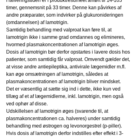
Halveringstiden er i produktresumeet anført til 14-103
timer, gennemsnit på 33 timer. Denne kan påvirkes af
andre præparater, som indvirker på glukuronideringen
(omdannelsen) af lamotrigin.
Samtidig behandling med valproat kan føre til, at
lamotrigin ikke i samme grad omdannes og elimineres,
hvormed plasmakoncentrationen af lamotrigin øges.
Dosis af lamotrigin bør derfor opstartes i lavere dosis hos
patienter, som samtidig får valproat. Omvendt gælder det,
at visse andre antiepileptika, antivirale lægemidler m.fl.
kan øge omsætningen af lamotrigin, således at
plasmakoncentrationen af lamotrigin bliver mindsket.
Det er væsentlig at sætte sig ind i dette, ikke kun ved
tillæg af et af lægemidlerne, inkl. lamotrigin, men også
ved ophør af disse.
Udskillelsen af lamotrigin øges (svarende til, at
plasmakoncentrationen ca. halveres) under samtidig
behandling med østrogen og levonorgestrel (p-piller).
Hvis dosis af lamotrigin derfor indstilles efter effekt i 3-