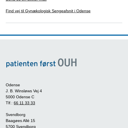
Find vej til Gynækologisk Sengeafsnit i Odense
Odense
J. B. Winsløws Vej 4
5000 Odense C
Tlf.:
66 11 33 33
Svendborg
Baagøes Allé 15
5700 Svendborg