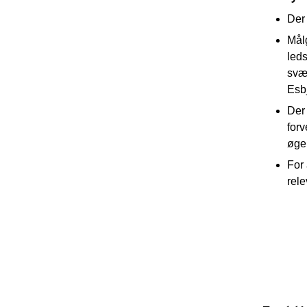
Der 
Målg
led
svær
Esb
Der 
for
øger
For
rel