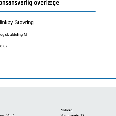
onsansvarlig overlæge
inkby Støvring
ogisk afdeling M
18 07
Nyborg
øws Vej 4
Vestergade 17