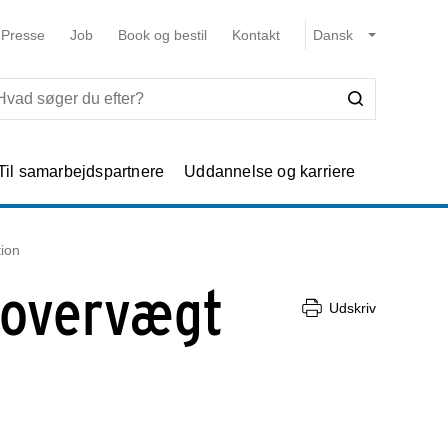
Presse
Job
Book og bestil
Kontakt
Til samarbejdspartnere
Uddannelse og karriere
tion
g overvægt
Udskriv