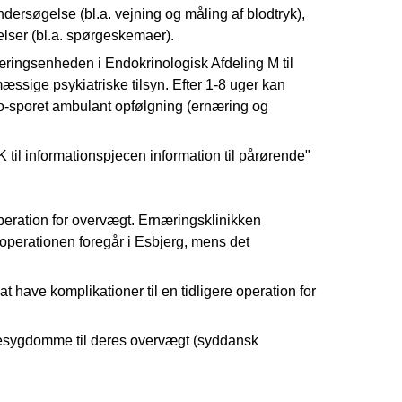
ndersøgelse (bl.a. vejning og måling af blodtryk),
lser (bl.a. spørgeskemaer).
næringsenheden i Endokrinologisk Afdeling M til
æssige psykiatriske tilsyn. Efter 1-8 uger kan
il to-sporet ambulant opfølgning (ernæring og
il informationspjecen information til pårørende"
peration for overvægt. Ernæringsklinikken
 operationen foregår i Esbjerg, mens det
 have komplikationer til en tidligere operation for
lgesygdomme til deres overvægt (syddansk