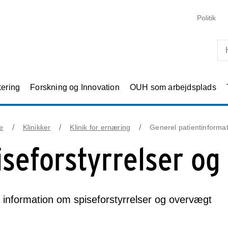
Skip til primært indhold
Politik
kering
Forskning og Innovation
OUH som arbejdsplads
e
Klinikker
Klinik for ernæring
Generel patientinforma
iseforstyrrelser o
 information om spiseforstyrrelser og overvægt