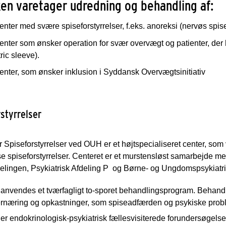
ken varetager udredning og behandling af:
enter med svære spiseforstyrrelser, f.eks. anoreksi (nervøs spis
enter som ønsker operation for svær overvægt og patienter, der h
ric sleeve).
enter, som ønsker inklusion i Syddansk Overvægtsinitiativ
styrrelser
r Spiseforstyrrelser ved OUH er et højtspecialiseret center, so
 spiseforstyrrelser. Centeret er et murstensløst samarbejde mel
elingen, Psykiatrisk Afdeling P og Børne- og Ungdomspsykiatri
anvendes et tværfagligt to-sporet behandlingsprogram. Behandli
lernæring og opkastninger, som spiseadfærden og psykiske prob
er endokrinologisk-psykiatrisk fællesvisiterede forundersøgelse