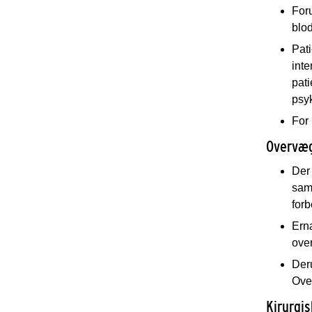
Foru
blo
Pati
inte
pati
psyk
For 
Overvæ
Der 
sama
forb
Ernæ
ove
Der
Over
Kirurgi