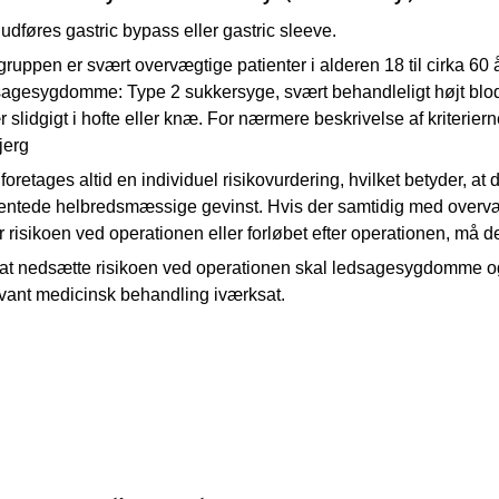
udføres gastric bypass eller gastric sleeve.
ruppen er svært overvægtige patienter i alderen 18 til cirka 60
sagesygdomme: Type 2 sukkersyge, svært behandleligt højt blo
 slidgigt i hofte eller knæ. For nærmere beskrivelse af kriterier
jerg
foretages altid en individuel risikovurdering, hvilket betyder, a
ventede helbredsmæssige gevinst. Hvis der samtidig med over
 risikoen ved operationen eller forløbet efter operationen, må de
 at nedsætte risikoen ved operationen skal ledsagesygdomme og
evant medicinsk behandling iværksat.