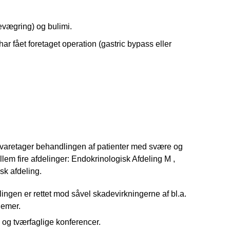
evægring) og bulimi.
ar fået foretaget operation (gastric bypass eller
m varetager behandlingen af patienter med svære og
lem fire afdelinger: Endokrinologisk Afdeling M ,
sk afdeling.
ngen er rettet mod såvel skadevirkningerne af bl.a.
lemer.
 og tværfaglige konferencer.