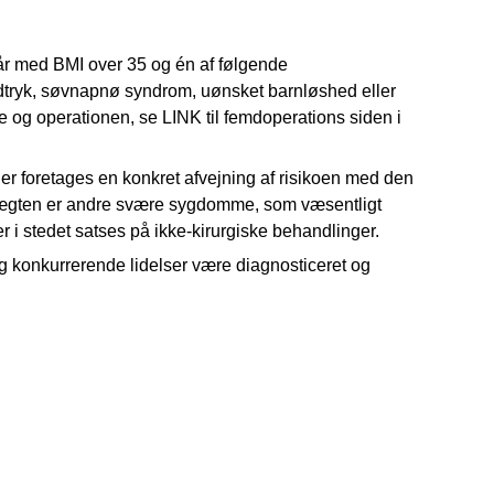
 år med BMI over 35 og én af følgende
dtryk, søvnapnø syndrom, uønsket barnløshed eller
ne og operationen, se LINK til femdoperations siden i
t der foretages en konkret afvejning af risikoen med den
vægten er andre svære sygdomme, som væsentligt
r i stedet satses på ikke-kirurgiske behandlinger.
 konkurrerende lidelser være diagnosticeret og