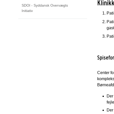
Klinik
SDOI - Syddansk Overvægts
Initiativ
Pati
Pati
gast
Pati
Spisefor
Center fo
komplekse
Børneafd
Der 
fej
Der 