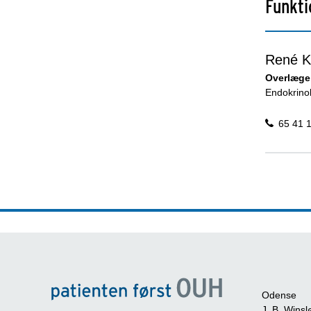
Funkti
René Kl
Overlæge
Endokrinol
65 41 
Odense
J. B. Winsl