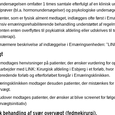
ndersøgelsen omfatter 1 times samtale efterfulgt af en klinisk u
dprøver (bl.a. hormonundersøgelser) og psykologiske undersøge
enter, som er fysisk alment medtaget, indlægges ofte først i Er
nsiv ernæringsrehabiliterende behandling understøttet af regelm
enten enten overflyttes til psykiatrisk afdeling eller udskrives t
oterapi).
nærmere beskrivelse af indlæggelse i Ernæringsenheden: "LINK t
gt
modtages henvisninger på patienter, der ønsker vurdering for o
rbejder med LINK: Kirurgisk afdeling i Esbjerg i et forløb, hvor
eredende forløb og efterforløbet foregår i Ernæringsklinikken.
ringsklinikken modtager desuden patienter, der mistænkes for at
rvægt.
udover modtages patienter, der ønsker at blive screenet for fø
vægtsinitiativ)
sk behandling af svær overvægt (fedmekirurgi).