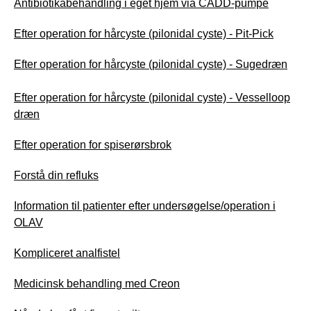
Antibiotikabehandling i eget hjem via CADD-pumpe
Efter operation for hårcyste (pilonidal cyste) - Pit-Pick
Efter operation for hårcyste (pilonidal cyste) - Sugedræn
Efter operation for hårcyste (pilonidal cyste) - Vesselloop
dræn
Efter operation for spiserørsbrok
Forstå din refluks
Information til patienter efter undersøgelse/operation i
OLAV
Kompliceret analfistel
Medicinsk behandling med Creon