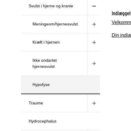
Svulst i hjerne og kranie
Indlæggel
Velkomme
Meningeom/hjernesvulst
Din indl
Kræft i hjernen
Ikke ondartet
hjernesvulst
Hypofyse
Traume
Hydrocephalus