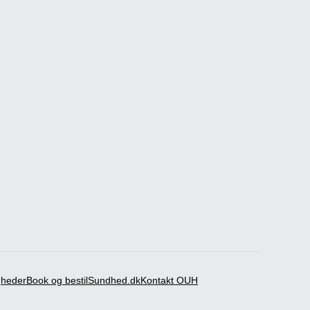
igheder
Book og bestil
Sundhed.dk
Kontakt OUH