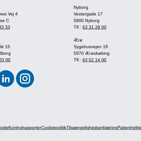
Nyborg
øws Vej 4
Vestergade 17
se C
5800 Nyborg
33 33
Tlf.:
63 31 28 00
Ærø
lé 15
Sygehusvejen 18
dborg
5970 Ærøskøbing
20 00
Tlf.:
63 52 14 00
bsite
Kontrolrapporter
Cookiepolitik
Tilgængelighedserklæring
Patientrett