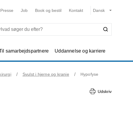
Presse
Job
Book og bestil
Kontakt
Til samarbejdspartnere
Uddannelse og karriere
irurgi
Svulst i hjerne og kranie
Hypofyse
Udskriv