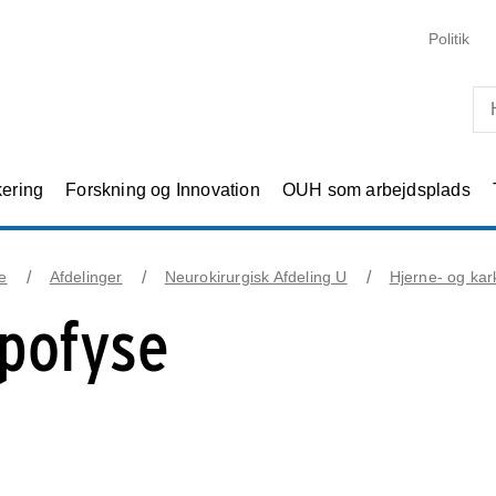
Skip til primært indhold
Politik
kering
Forskning og Innovation
OUH som arbejdsplads
e
Afdelinger
Neurokirurgisk Afdeling U
Hjerne- og kark
pofyse