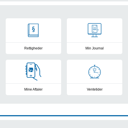
Tværgående information
Rettigheder
Min Journal
Kontakt til patientvejlederne, frit sygehusvalg og muligheder for a
Se din elektroniske patientjour
Mine Aftaler
Ventetider
Få overblik, book tider, skriv beskeder og se breve i MineAftaler.
Frit sygehusvalg: Se sygehusene