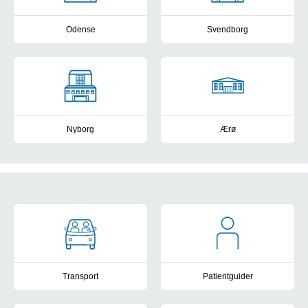
Odense
Svendborg
Find afdelinger i Odense
Find afdelinger i Svendborg
Nyborg
Ærø
Find afdelinger i Nyborg
Find afdelinger på Ærø
Patientvejledning
Transport
Patientguider
Vejledning til patienttransport
Få hjælp til at finde rundt