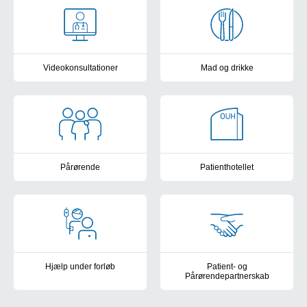
Videokonsultationer
Mad og drikke
Skal du holde videokonsultation?
Når du er patient eller pårøren
Pårørende
Patienthotellet
Råd, vejledning og besøgstider
Ophold som patient og pårøre
Hjælp under forløb
Patient- og
Pårørendepartnerskab
Servicehunde, hjælpemidler, frivillige tilbud, medicin og hospitals
Deltag i råd og forskningsprojek