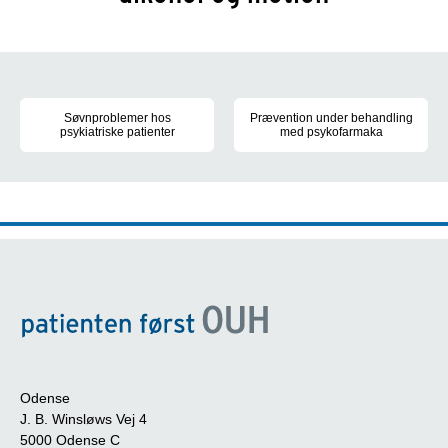
undersider
Søvnproblemer hos
Prævention under behandling
psykiatriske patienter
med psykofarmaka
Yderpunkterne for søvnproblemer hos patienter spænder fra excess
Potentielle interaktioner ved 
Odense
J. B. Winsløws Vej 4
5000 Odense C