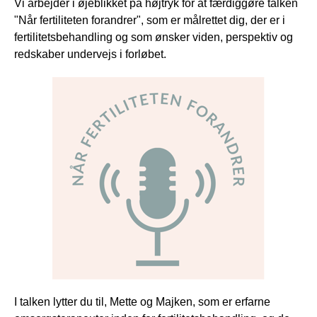
Vi arbejder i øjeblikket på højtryk for at færdiggøre talken
"Når fertiliteten forandrer", som er målrettet dig, der er i
fertilitetsbehandling og som ønsker viden, perspektiv og
redskaber undervejs i forløbet.
I talken lytter du til, Mette og Majken, som er erfarne