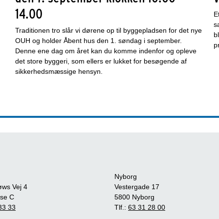
14.00
E
s
Traditionen tro slår vi dørene op til byggepladsen for det nye
b
OUH og holder Åbent hus den 1. søndag i september.
p
Denne ene dag om året kan du komme indenfor og opleve
det store byggeri, som ellers er lukket for besøgende af
sikkerhedsmæssige hensyn.
Nyborg
øws Vej 4
Vestergade 17
se C
5800 Nyborg
33 33
Tlf.:
63 31 28 00