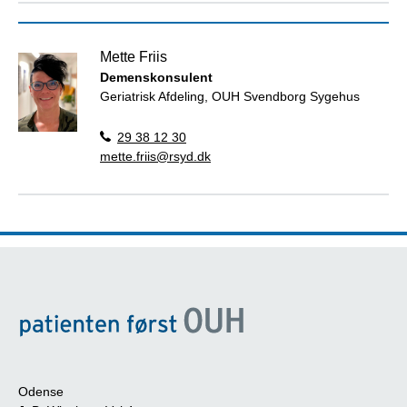
Mette Friis
Demenskonsulent
Geriatrisk Afdeling, OUH Svendborg Sygehus
29 38 12 30
mette.friis@rsyd.dk
Odense