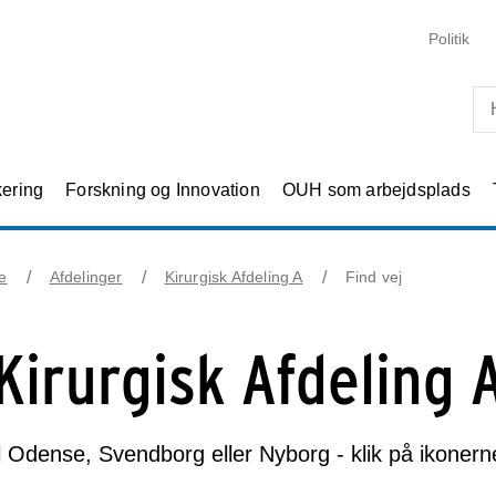
Skip til primært indhold
Politik
kering
Forskning og Innovation
OUH som arbejdsplads
e
Afdelinger
Kirurgisk Afdeling A
Find vej
Kirurgisk Afdeling 
il Odense, Svendborg eller Nyborg - klik på ikoner