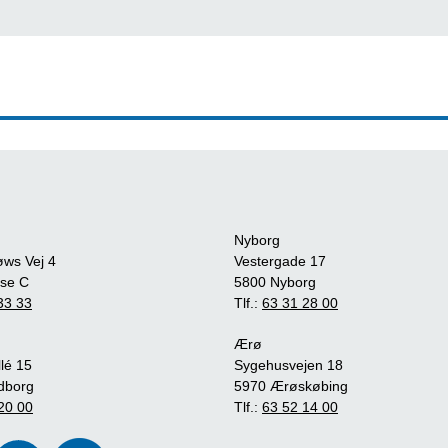
Nyborg
øws Vej 4
Vestergade 17
se C
5800 Nyborg
33 33
Tlf.:
63 31 28 00
Ærø
lé 15
Sygehusvejen 18
dborg
5970 Ærøskøbing
20 00
Tlf.:
63 52 14 00