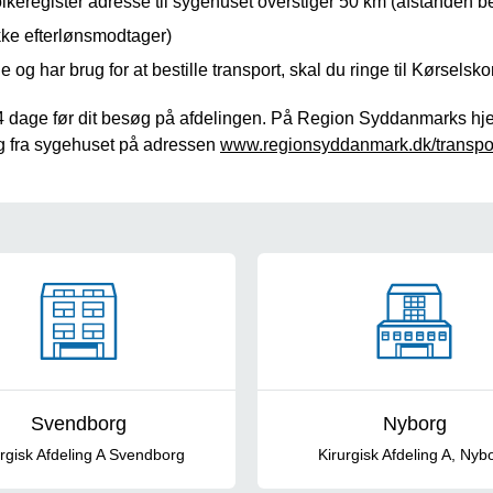
folkeregister adresse til sygehuset overstiger 50 km (afstanden
ikke efterlønsmodtager)
og har brug for at bestille transport, skal du ringe til Kørselskon
 14 dage før dit besøg på afdelingen. På Region Syddanmarks 
 og fra sygehuset på adressen
www.regionsyddanmark.dk/transpor
Svendborg
Nyborg
urgisk Afdeling A Svendborg
Kirurgisk Afdeling A, Nyb