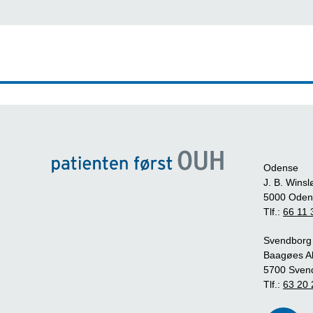
Odense
J. B. Winsl
5000 Oden
Tlf.:
66 11 
Svendborg
Baagøes Al
5700 Sven
Tlf.:
63 20 