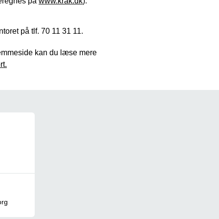
 beregnes på
www.krak.dk
).
toret på tlf. 70 11 31 11.
hjemmeside kan du læse mere
t.
org