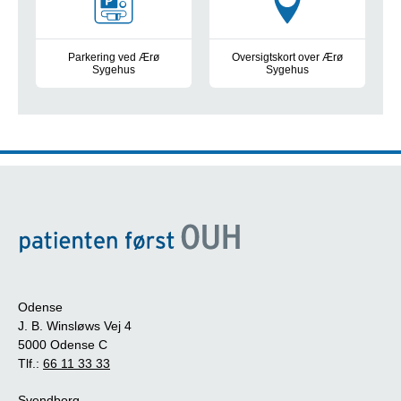
Parkering ved Ærø
Oversigtskort over Ærø
Sygehus
Sygehus
Parkeringsregler og muligheder
Kort over indgange og afdeling
Odense
J. B. Winsløws Vej 4
5000 Odense C
Tlf.:
66 11 33 33
Svendborg