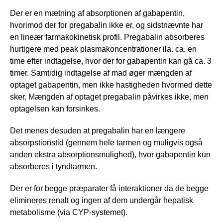
Der er en mætning af absorptionen af gabapentin,
hvorimod der for pregabalin ikke er, og sidstnævnte har
en lineær farmakokinetisk profil. Pregabalin absorberes
hurtigere med peak plasmakoncentrationer ila. ca. en
time efter indtagelse, hvor der for gabapentin kan gå ca. 3
timer. Samtidig indtagelse af mad øger mængden af
optaget gabapentin, men ikke hastigheden hvormed dette
sker. Mængden af optaget pregabalin påvirkes ikke, men
optagelsen kan forsinkes.
Det menes desuden at pregabalin har en længere
absorpstionstid (gennem hele tarmen og muligvis også
anden ekstra absorptionsmulighed), hvor gabapentin kun
absorberes i tyndtarmen.
Der er for begge præparater få interaktioner da de begge
elimineres renalt og ingen af dem undergår hepatisk
metabolisme (via CYP-systemet).